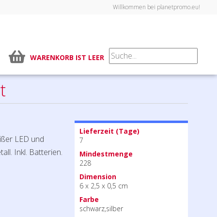
Willkommen bei planetpromo.eu!
WARENKORB IST LEER
t
Lieferzeit (Tage)
weißer LED und
7
ll. Inkl. Batterien.
Mindestmenge
228
Dimension
6 x 2,5 x 0,5 cm
Farbe
schwarz,silber