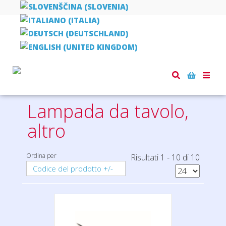
Home
ufficio
Lampada da tavolo, altro
Toggle
naviga
Lampada da tavolo,
altro
Ordina per
Risultati 1 - 10 di 10
Codice del prodotto +/-