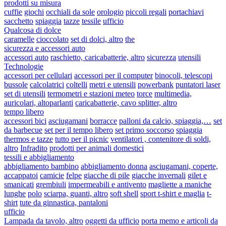
prodotti su misura
cuffie
giochi
occhiali da sole
orologio
piccoli regali
portachiavi
sacchetto
spiaggia
tazze
tessile
ufficio
Qualcosa di dolce
caramelle
cioccolato
set di dolci, altro
the
sicurezza e accessori auto
accessori auto
raschietto, caricabatterie, altro
sicurezza
utensili
Technologie
accessori per cellulari
accessori per il computer
binocoli, telescopi
bussole
calcolatrici
coltelli
metri e utensili
powerbank
puntatori laser
set di utensili
termometri e stazioni meteo
torce
multimedia,
auricolari, altoparlanti
caricabatterie, cavo splitter, altro
tempo libero
accessori bici
asciugamani
borracce
palloni da calcio, spiaggia,…
set
da barbecue
set per il tempo libero
set primo soccorso
spiaggia
thermos e tazze
tutto per il picnic
ventilatori , contenitore di soldi,
altro
Infradito
prodotti per animali domestici
tessili e abbigliamento
abbigliamento bambino
abbigliamento donna
asciugamani, coperte,
accappatoi
camicie
felpe
giacche di pile
giacche invernali
gilet e
smanicati
grembiuli
impermeabili e antivento
magliette a maniche
lunghe
polo
sciarpa, guanti, altro
soft shell
sport t-shirt e maglia
t-
shirt
tute da ginnastica, pantaloni
ufficio
Lampada da tavolo, altro
oggetti da ufficio
porta memo e articoli da