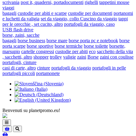
scrivania
post it, quaderni, portadocumenti
righelli
tappetini mouse
viaggi
bagagli
custodie per abiti e scarpe
custodie per documenti
portanomi
e luchetti da valigia
set da viaggio, collo Cuscino da viaggio
tappi
per le orecchie , set cucito, altro
portafogli da viaggio, caso
USB flash drive
borse, zaini, sacche
bagagli
borse business
borse mare
borse porta pc e notebook
borse
porta scarpe
borse sportive
borse termiche
borse toilette
borsette,
marsupio
cartelle congressi
custodie per abiti
eco
sacchetto della vita
, sacchetti, altro
shopper
trolley
valigie
zaini
Borse
zaini con coulisse
portafogli, cinture
casi di carte, altro
cinture
portafogli da viaggio
portafogli in pelle
portafogli piccoli
portamonete
Benvenuti su planetpromo.eu!
Toggle
navigation