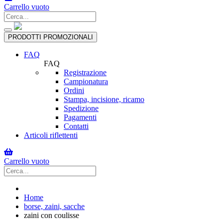
Carrello vuoto
Toggle
PRODOTTI PROMOZIONALI
navigation
FAQ
FAQ
Registrazione
Campionatura
Ordini
Stampa, incisione, ricamo
Spedizione
Pagamenti
Contatti
Articoli riflettenti
Carrello vuoto
Home
borse, zaini, sacche
zaini con coulisse