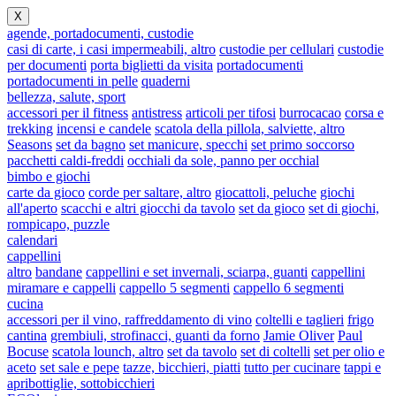
X
agende, portadocumenti, custodie
casi di carte, i casi impermeabili, altro
custodie per cellulari
custodie
per documenti
porta biglietti da visita
portadocumenti
portadocumenti in pelle
quaderni
bellezza, salute, sport
accessori per il fitness
antistress
articoli per tifosi
burrocacao
corsa e
trekking
incensi e candele
scatola della pillola, salviette, altro
Seasons
set da bagno
set manicure, specchi
set primo soccorso
pacchetti caldi-freddi
occhiali da sole, panno per occhial
bimbo e giochi
carte da gioco
corde per saltare, altro
giocattoli, peluche
giochi
all'aperto
scacchi e altri giocchi da tavolo
set da gioco
set di giochi,
rompicapo, puzzle
calendari
cappellini
altro
bandane
cappellini e set invernali, sciarpa, guanti
cappellini
miramare e cappelli
cappello 5 segmenti
cappello 6 segmenti
cucina
accessori per il vino, raffreddamento di vino
coltelli e taglieri
frigo
cantina
grembiuli, strofinacci, guanti da forno
Jamie Oliver
Paul
Bocuse
scatola lounch, altro
set da tavolo
set di coltelli
set per olio e
aceto
set sale e pepe
tazze, bicchieri, piatti
tutto per cucinare
tappi e
apribottiglie, sottobicchieri