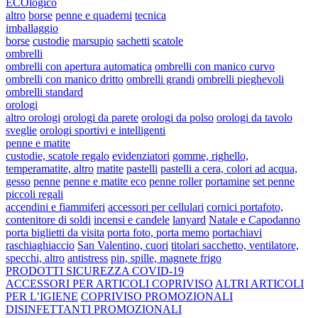
ECOlogico
altro
borse
penne e quaderni
tecnica
imballaggio
borse
custodie
marsupio
sachetti
scatole
ombrelli
ombrelli con apertura automatica
ombrelli con manico curvo
ombrelli con manico dritto
ombrelli grandi
ombrelli pieghevoli
ombrelli standard
orologi
altro orologi
orologi da parete
orologi da polso
orologi da tavolo
sveglie
orologi sportivi e intelligenti
penne e matite
custodie, scatole regalo
evidenziatori
gomme, righello,
temperamatite, altro
matite
pastelli
pastelli a cera, colori ad acqua,
gesso
penne
penne e matite eco
penne roller
portamine
set penne
piccoli regali
accendini e fiammiferi
accessori per cellulari
cornici portafoto,
contenitore di soldi
incensi e candele
lanyard
Natale e Capodanno
porta biglietti da visita
porta foto, porta memo
portachiavi
raschiaghiaccio
San Valentino, cuori
titolari sacchetto, ventilatore,
specchi, altro
antistress
pin, spille, magnete frigo
PRODOTTI SICUREZZA COVID-19
ACCESSORI PER ARTICOLI COPRIVISO
ALTRI ARTICOLI
PER L’IGIENE
COPRIVISO PROMOZIONALI
DISINFETTANTI PROMOZIONALI