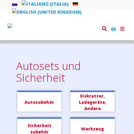
Toggle
naviga
Startseite
Autosets und Sicherheit
Autosets und
Sicherheit
Eiskratzer,
Autozubehör
Ladegeräte,
Andere
Sicherheit
Werkzeug
zubehör