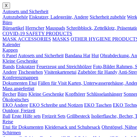
X
Autosets und Sicherheit
Autozubehör
Eiskratzer, Ladegeräte, Andere
Sicherheit zubehör
Werk
Büro
Büroartikel
Herrscher
Mauspads
Schreibblock, Zettelklotz, Präsenta
COVID-19 SAFETY PRODUCTS
MASK ACCESSORIES
MASKS
OTHER HYGIENE PRODUCT
Kalender
Kappen
6 Panel
Autosets und Sicherheit
Bandana Hat
Hut
Ohrabdeckung, An
Kleine Geschenke
Bands
Eiskratzer
Feuerzeug und Streichhölzer
Foto,Bilder Rahmen, 
Andere
Tischestehen
Visitenkartenetui
Zubehöre für Handy
Anti-Stre
Konferenzmappen
Dokumenten Etui
Fällen für Visit Karten, Unterwassergehäuse, Ande
Mass angefertigt
Becher
Büro
Kleine Geschenke
Kopfhörer
Schlüsselanhänger
Sonnen
Ökologisches
EKO Andere
EKO Schreibe und Notizen
EKO Taschen
EKO Techno
Outdoor, Freizeit
Ball
Erste Hilfe sets
Freizeit Sets
Grillbesteck
Isolierflasche, Becher, 
Reise
Etui für Dokumenten
Kleidersack und Schuhesack
Ohrstöpsel, Nähse
Schirmen