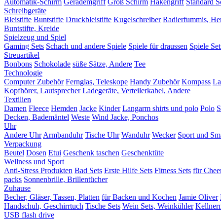
Automatik-Schirm
Gerademgriff
Groß Schirm
Hakengriff
Standard S
Schreibgeräte
Bleistifte
Buntstifte
Druckbleistifte
Kugelschreiber
Radierfummis, Herr
Buntstifte, Kreide
Spielzeug und Spiel
Gaming Sets
Schach und andere Spiele
Spiele für draussen
Spiele Set
Streuartikel
Bonbons
Schokolade
süße Sätze, Andere
Tee
Technologie
Computer Zubehör
Fernglas, Teleskope
Handy Zubehör
Kompass
La
Kopfhörer, Lautsprecher
Ladegeräte, Verteilerkabel, Andere
Textilien
Damen
Fleece
Hemden
Jacke
Kinder
Langarm shirts und polo
Polo
S
Decken, Bademäntel
Weste
Wind Jacke, Ponchos
Uhr
Andere Uhr
Armbanduhr
Tische Uhr
Wanduhr
Wecker
Sport und Sm
Verpackung
Beutel
Dosen
Etui
Geschenk taschen
Geschenktüte
Wellness und Sport
Anti-Stress Produkten
Bad Sets
Erste Hilfe Sets
Fitness Sets
für Chee
packs
Sonnenbrille, Brillentücher
Zuhause
Becher, Gläser, Tassen, Platten
für Backen und Kochen
Jamie Oliver
Handschuh, Geschirrtuch
Tische Sets
Wein Sets, Weinkühler
Kellnerm
USB flash drive