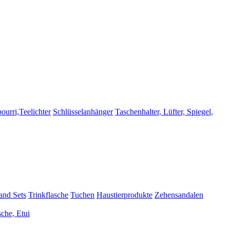
ourri,Teelichter
Schlüsselanhänger
Taschenhalter, Lüfter, Spiegel,
and Sets
Trinkflasche
Tuchen
Haustierprodukte
Zehensandalen
sche, Etui