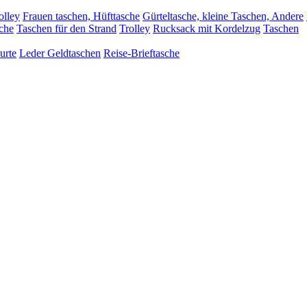
olley
Frauen taschen, Hüfttasche
Gürteltasche, kleine Taschen, Andere
sche
Taschen für den Strand
Trolley
Rucksack mit Kordelzug
Taschen
urte
Leder Geldtaschen
Reise-Brieftasche