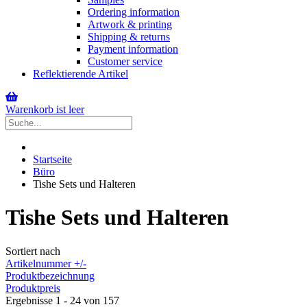
Ordering information
Artwork & printing
Shipping & returns
Payment information
Customer service
Reflektierende Artikel
Warenkorb ist leer
Startseite
Büro
Tishe Sets und Halteren
Tishe Sets und Halteren
Sortiert nach
Artikelnummer +/-
Produktbezeichnung
Produktpreis
Ergebnisse 1 - 24 von 157