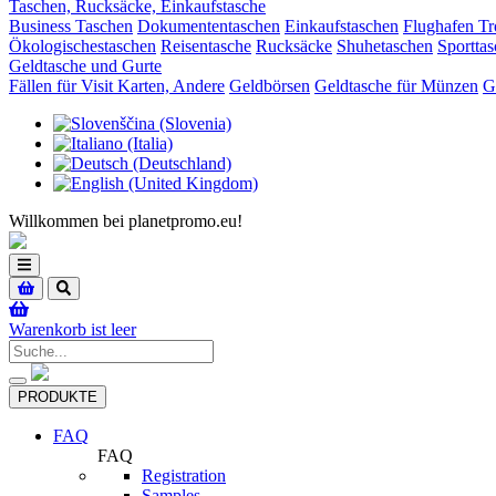
Taschen, Rucksäcke, Einkaufstasche
Business Taschen
Dokumententaschen
Einkaufstaschen
Flughafen Tr
Ökologischestaschen
Reisentasche
Rucksäcke
Shuhetaschen
Sportta
Geldtasche und Gurte
Fällen für Visit Karten, Andere
Geldbörsen
Geldtasche für Münzen
G
Willkommen bei planetpromo.eu!
Toggle
navigation
Warenkorb ist leer
Toggle
PRODUKTE
navigation
FAQ
FAQ
Registration
Samples