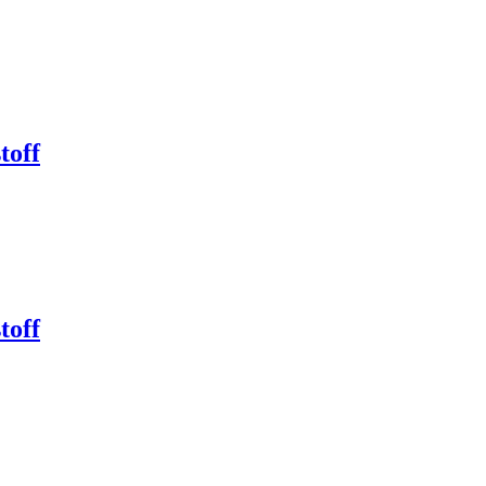
toff
toff