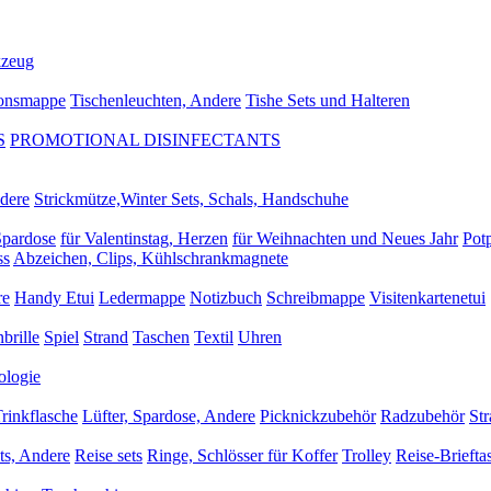
zeug
tionsmappe
Tischenleuchten, Andere
Tishe Sets und Halteren
S
PROMOTIONAL DISINFECTANTS
dere
Strickmütze,Winter Sets, Schals, Handschuhe
Spardose
für Valentinstag, Herzen
für Weihnachten und Neues Jahr
Potp
ss
Abzeichen, Clips, Kühlschrankmagnete
re
Handy Etui
Ledermappe
Notizbuch
Schreibmappe
Visitenkartenetui
brille
Spiel
Strand
Taschen
Textil
Uhren
logie
Trinkflasche
Lüfter, Spardose, Andere
Picknickzubehör
Radzubehör
Str
ts, Andere
Reise sets
Ringe, Schlösser für Koffer
Trolley
Reise-Briefta