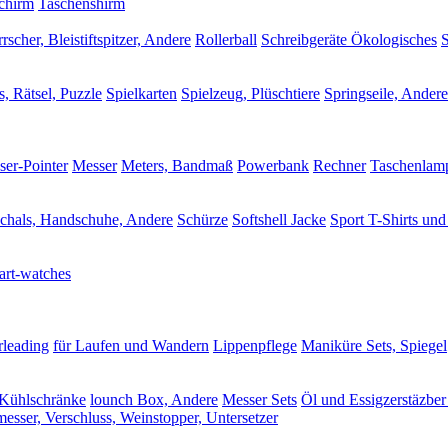
chirm
Taschenshirm
scher, Bleistiftspitzer, Andere
Rollerball
Schreibgeräte Ökologisches
S
s, Rätsel, Puzzle
Spielkarten
Spielzeug, Plüschtiere
Springseile, Andere
ser-Pointer
Messer
Meters, Bandmaß
Powerbank
Rechner
Taschenlam
chals, Handschuhe, Andere
Schürze
Softshell Jacke
Sport T-Shirts und
art-watches
rleading
für Laufen und Wandern
Lippenpflege
Maniküre Sets, Spiegel
Kühlschränke
lounch Box, Andere
Messer Sets
Öl und Essigzerstäzber 
esser, Verschluss, Weinstopper, Untersetzer