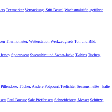
ets
Textmarker
Verpackung, Stift Beutel
Wachsmalstifte, geführte
pen
Thermometer, Wetterstation
Werkzeug sets
Ton und Bild,
 Jersey
Sportswear
Sweatshirt und Sweat-Jacke
T-shirts
Tuchen,
Pillendose, Tücher, Andere
Potpourri,Teelichter
Seasons
heiße - kalte
sets
Paul Bocuse
Salz Pfeffer sets
Schneidebrett, Messer
Schürze,