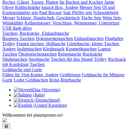
Becher, Gläser, Tassen, Platten
für Backen und Kochen
Jamie
Oliver
Kühlschränke
lounch Box, Andere
Messer Sets
Öl und
Essigzerstäzber sets
Paul Bocuse
Salz Pfeffer sets
Schneidebrett,
Messer
Schürze, Handschuh, Geschirrtuch
Tische Sets
Wein Sets,
Weinkühler
Kellnermesser, Verschluss, Weinstopper, Untersetzer
USB flash drive
Taschen, Rucksäcke, Einkaufstasche
Business Taschen
Dokumententaschen
Einkaufstaschen
Flughafen
Trolley
Frauen taschen, Hüfttasche
Gürteltasche, kleine Taschen,
Andere
Isoliertaschen
Kleidersack
Kosmetiktaschen
Laptop
Taschen
Ökologischestaschen
Reisentasche
Rucksäcke
Shuhetaschen
Sporttasche
Taschen für den Strand
Trolley
Rucksack
mit Kordelzug
Taschen
Geldtasche und Gurte
Fällen für Visit Karten, Andere
Geldbörsen
Geldtasche für Münzen
Gurte
Leder Geldtaschen
Reise-Brieftasche
Willkommen bei planetpromo.eu!
Toggle