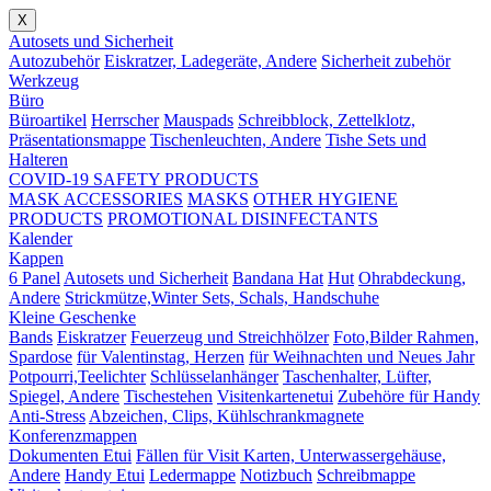
X
Autosets und Sicherheit
Autozubehör
Eiskratzer, Ladegeräte, Andere
Sicherheit zubehör
Werkzeug
Büro
Büroartikel
Herrscher
Mauspads
Schreibblock, Zettelklotz,
Präsentationsmappe
Tischenleuchten, Andere
Tishe Sets und
Halteren
COVID-19 SAFETY PRODUCTS
MASK ACCESSORIES
MASKS
OTHER HYGIENE
PRODUCTS
PROMOTIONAL DISINFECTANTS
Kalender
Kappen
6 Panel
Autosets und Sicherheit
Bandana Hat
Hut
Ohrabdeckung,
Andere
Strickmütze,Winter Sets, Schals, Handschuhe
Kleine Geschenke
Bands
Eiskratzer
Feuerzeug und Streichhölzer
Foto,Bilder Rahmen,
Spardose
für Valentinstag, Herzen
für Weihnachten und Neues Jahr
Potpourri,Teelichter
Schlüsselanhänger
Taschenhalter, Lüfter,
Spiegel, Andere
Tischestehen
Visitenkartenetui
Zubehöre für Handy
Anti-Stress
Abzeichen, Clips, Kühlschrankmagnete
Konferenzmappen
Dokumenten Etui
Fällen für Visit Karten, Unterwassergehäuse,
Andere
Handy Etui
Ledermappe
Notizbuch
Schreibmappe