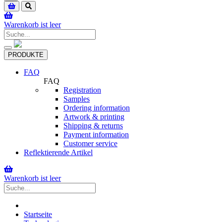
navigation
Warenkorb ist leer
Toggle
PRODUKTE
navigation
FAQ
FAQ
Registration
Samples
Ordering information
Artwork & printing
Shipping & returns
Payment information
Customer service
Reflektierende Artikel
Warenkorb ist leer
Startseite