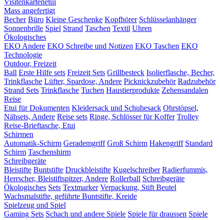
Visitenkartenetui
Mass angefertigt
Becher
Büro
Kleine Geschenke
Kopfhörer
Schlüsselanhänger
Sonnenbrille
Spiel
Strand
Taschen
Textil
Uhren
Ökologisches
EKO Andere
EKO Schreibe und Notizen
EKO Taschen
EKO
Technologie
Outdoor, Freizeit
Ball
Erste Hilfe sets
Freizeit Sets
Grillbesteck
Isolierflasche, Becher,
Trinkflasche
Lüfter, Spardose, Andere
Picknickzubehör
Radzubehör
Strand Sets
Trinkflasche
Tuchen
Haustierprodukte
Zehensandalen
Reise
Etui für Dokumenten
Kleidersack und Schuhesack
Ohrstöpsel,
Nähsets, Andere
Reise sets
Ringe, Schlösser für Koffer
Trolley
Reise-Brieftasche, Etui
Schirmen
Automatik-Schirm
Gerademgriff
Groß Schirm
Hakengriff
Standard
Schirm
Taschenshirm
Schreibgeräte
Bleistifte
Buntstifte
Druckbleistifte
Kugelschreiber
Radierfummis,
Herrscher, Bleistiftspitzer, Andere
Rollerball
Schreibgeräte
Ökologisches
Sets
Textmarker
Verpackung, Stift Beutel
Wachsmalstifte, geführte Buntstifte, Kreide
Spielzeug und Spiel
Gaming Sets
Schach und andere Spiele
Spiele für draussen
Spiele