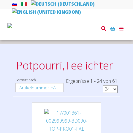
Toggle
naviga
Startseite
Kleine Geschenke
Potpourri,Teelichter
Potpourri,Teelichter
Sortiert nach
Ergebnisse 1 - 24 von 61
Artikelnummer +/-