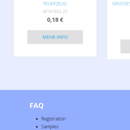
FEUERZEUG
GROSSES
AP741833-25
0,18 €
MEHR INFO
FAQ
Registration
Samples