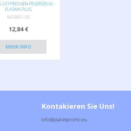
 LICHTBOGEN-FEUERZEUG - F
LASMA PLUS
MO9651-03
12,84 €
MEHR INFO
Kontakieren Sie Uns!
info@planetpromo.eu