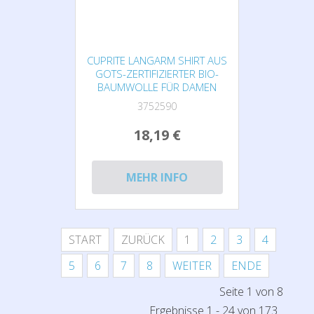
CUPRITE LANGARM SHIRT AUS
GOTS-ZERTIFIZIERTER BIO-
BAUMWOLLE FÜR DAMEN
3752590
18,19 €
MEHR INFO
START
ZURÜCK
1
2
3
4
5
6
7
8
WEITER
ENDE
Seite 1 von 8
Ergebnisse 1 - 24 von 173