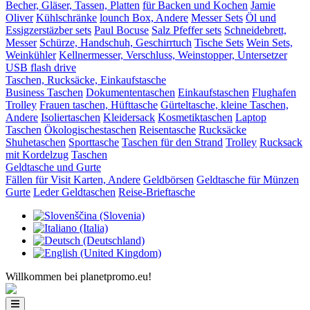
Becher, Gläser, Tassen, Platten
für Backen und Kochen
Jamie
Oliver
Kühlschränke
lounch Box, Andere
Messer Sets
Öl und
Essigzerstäzber sets
Paul Bocuse
Salz Pfeffer sets
Schneidebrett,
Messer
Schürze, Handschuh, Geschirrtuch
Tische Sets
Wein Sets,
Weinkühler
Kellnermesser, Verschluss, Weinstopper, Untersetzer
USB flash drive
Taschen, Rucksäcke, Einkaufstasche
Business Taschen
Dokumententaschen
Einkaufstaschen
Flughafen
Trolley
Frauen taschen, Hüfttasche
Gürteltasche, kleine Taschen,
Andere
Isoliertaschen
Kleidersack
Kosmetiktaschen
Laptop
Taschen
Ökologischestaschen
Reisentasche
Rucksäcke
Shuhetaschen
Sporttasche
Taschen für den Strand
Trolley
Rucksack
mit Kordelzug
Taschen
Geldtasche und Gurte
Fällen für Visit Karten, Andere
Geldbörsen
Geldtasche für Münzen
Gurte
Leder Geldtaschen
Reise-Brieftasche
Willkommen bei planetpromo.eu!
Toggle