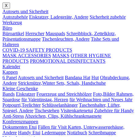
X
Autosets und Sicherheit
Autozubehör
Eiskratzer, Ladegeräte, Andere
Sicherheit zubehör
Werkzeug
Büro
Büroartikel
Herrscher
Mauspads
Schreibblock, Zettelklotz,
Präsentationsmappe
Tischenleuchten, Andere
Tishe Sets und
Halteren
COVID-19 SAFETY PRODUCTS
MASK ACCESSORIES
MASKS
OTHER HYGIENE
PRODUCTS
PROMOTIONAL DISINFECTANTS
Kalender
Kappen
6 Panel
Autosets und Sicherheit
Bandana Hat
Hut
Ohrabdeckung,
Andere
Strickmütze,Winter Sets, Schals, Handschuhe
Kleine Geschenke
Bands
Eiskratzer
Feuerzeug und Streichhölzer
Foto,Bilder Rahmen,
Spardose
für Valentinstag, Herzen
für Weihnachten und Neues Jahr
Potpourri,Teelichter
Schlüsselanhänger
Taschenhalter, Lüfter,
Spiegel, Andere
Tischestehen
Visitenkartenetui
Zubehöre für Handy
Anti-Stress
Abzeichen, Clips, Kühlschrankmagnete
Konferenzmappen
Dokumenten Etui
Fällen für Visit Karten, Unterwassergehäuse,
Andere
Handy Etui
Ledermappe
Notizbuch
Schreibmappe