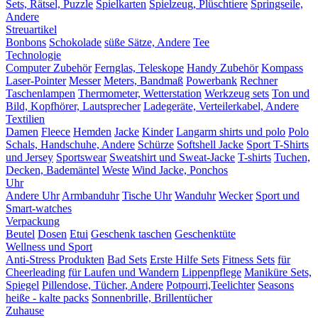
Sets, Rätsel, Puzzle
Spielkarten
Spielzeug, Plüschtiere
Springseile,
Andere
Streuartikel
Bonbons
Schokolade
süße Sätze, Andere
Tee
Technologie
Computer Zubehör
Fernglas, Teleskope
Handy Zubehör
Kompass
Laser-Pointer
Messer
Meters, Bandmaß
Powerbank
Rechner
Taschenlampen
Thermometer, Wetterstation
Werkzeug sets
Ton und
Bild, Kopfhörer, Lautsprecher
Ladegeräte, Verteilerkabel, Andere
Textilien
Damen
Fleece
Hemden
Jacke
Kinder
Langarm shirts und polo
Polo
Schals, Handschuhe, Andere
Schürze
Softshell Jacke
Sport T-Shirts
und Jersey
Sportswear
Sweatshirt und Sweat-Jacke
T-shirts
Tuchen,
Decken, Bademäntel
Weste
Wind Jacke, Ponchos
Uhr
Andere Uhr
Armbanduhr
Tische Uhr
Wanduhr
Wecker
Sport und
Smart-watches
Verpackung
Beutel
Dosen
Etui
Geschenk taschen
Geschenktüte
Wellness und Sport
Anti-Stress Produkten
Bad Sets
Erste Hilfe Sets
Fitness Sets
für
Cheerleading
für Laufen und Wandern
Lippenpflege
Maniküre Sets,
Spiegel
Pillendose, Tücher, Andere
Potpourri,Teelichter
Seasons
heiße - kalte packs
Sonnenbrille, Brillentücher
Zuhause