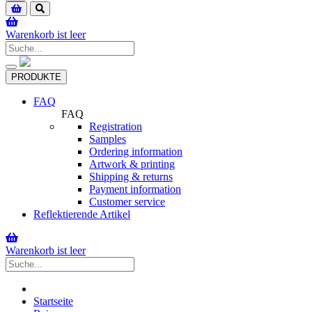
navigation
Warenkorb ist leer
Toggle
PRODUKTE
navigation
FAQ
FAQ
Registration
Samples
Ordering information
Artwork & printing
Shipping & returns
Payment information
Customer service
Reflektierende Artikel
Warenkorb ist leer
Startseite