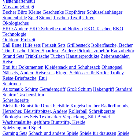
Visitenkartenetui
Mass angefertigt
Becher
Büro
Kleine Geschenke
Kopfhörer
Schlüsselanhänger
Sonnenbrille
Spiel
Strand
Taschen
Textil
Uhren
Ökologisches
EKO Andere
EKO Schreibe und Notizen
EKO Taschen
EKO
Technologie
Outdoor, Freizeit
Ball
Erste Hilfe sets
Freizeit Sets
Grillbesteck
Isolierflasche, Becher,
Trinkflasche
Lüfter, Spardose, Andere
Picknickzubehör
Radzubehör
Strand Sets
Trinkflasche
Tuchen
Haustierprodukte
Zehensandalen
Reise
Etui für Dokumenten
Kleidersack und Schuhesack
Ohrstöpsel,
Nähsets, Andere
Reise sets
Ringe, Schlösser für Koffer
Trolley
Reise-Brieftasche, Etui
Schirmen
Automatik-Schirm
Gerademgriff
Groß Schirm
Hakengriff
Standard
Schirm
Taschenshirm
Schreibgeräte
Bleistifte
Buntstifte
Druckbleistifte
Kugelschreiber
Radierfummis,
Herrscher, Bleistiftspitzer, Andere
Rollerball
Schreibgeräte
Ökologisches
Sets
Textmarker
Verpackung, Stift Beutel
Wachsmalstifte, geführte Buntstifte, Kreide
Spielzeug und Spiel
Gaming Sets
Schach und andere Spiele
Spiele für draussen
Spiele