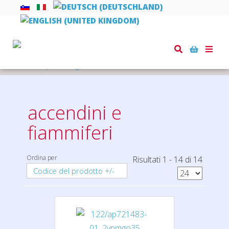
Toggle
naviga
Home
piccoli regali
accendini e fiammiferi
accendini e
fiammiferi
Ordina per
Risultati 1 - 14 di 14
Codice del prodotto +/-