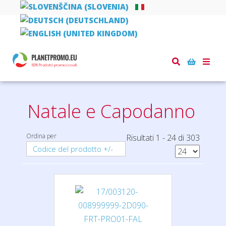
Toggle
Home
piccoli regali
Natale e Capodanno
naviga
Natale e Capodanno
Ordina per
Risultati 1 - 24 di 303
Codice del prodotto +/-