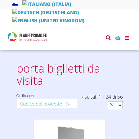
Toggle
Home
piccoli regali
porta biglietti da visita
naviga
porta biglietti da
visita
Ordina per
Risultati 1 - 24 di 56
Codice del prodotto +/-