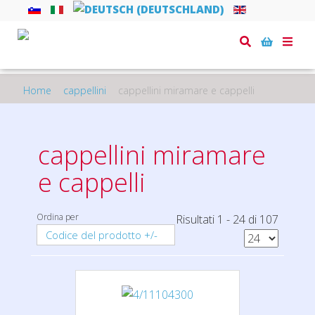
Toggle
naviga
Home
cappellini
cappellini miramare e cappelli
cappellini miramare
e cappelli
Ordina per
Risultati 1 - 24 di 107
Codice del prodotto +/-