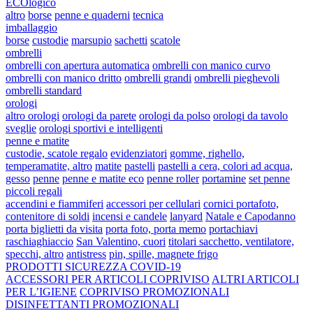
ECOlogico
altro
borse
penne e quaderni
tecnica
imballaggio
borse
custodie
marsupio
sachetti
scatole
ombrelli
ombrelli con apertura automatica
ombrelli con manico curvo
ombrelli con manico dritto
ombrelli grandi
ombrelli pieghevoli
ombrelli standard
orologi
altro orologi
orologi da parete
orologi da polso
orologi da tavolo
sveglie
orologi sportivi e intelligenti
penne e matite
custodie, scatole regalo
evidenziatori
gomme, righello,
temperamatite, altro
matite
pastelli
pastelli a cera, colori ad acqua,
gesso
penne
penne e matite eco
penne roller
portamine
set penne
piccoli regali
accendini e fiammiferi
accessori per cellulari
cornici portafoto,
contenitore di soldi
incensi e candele
lanyard
Natale e Capodanno
porta biglietti da visita
porta foto, porta memo
portachiavi
raschiaghiaccio
San Valentino, cuori
titolari sacchetto, ventilatore,
specchi, altro
antistress
pin, spille, magnete frigo
PRODOTTI SICUREZZA COVID-19
ACCESSORI PER ARTICOLI COPRIVISO
ALTRI ARTICOLI
PER L’IGIENE
COPRIVISO PROMOZIONALI
DISINFETTANTI PROMOZIONALI