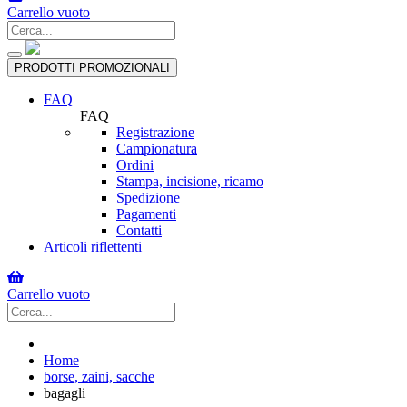
Carrello vuoto
Toggle
PRODOTTI PROMOZIONALI
navigation
FAQ
FAQ
Registrazione
Campionatura
Ordini
Stampa, incisione, ricamo
Spedizione
Pagamenti
Contatti
Articoli riflettenti
Carrello vuoto
Home
borse, zaini, sacche
bagagli