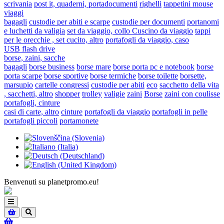
scrivania
post it, quaderni, portadocumenti
righelli
tappetini mouse
viaggi
bagagli
custodie per abiti e scarpe
custodie per documenti
portanomi
e luchetti da valigia
set da viaggio, collo Cuscino da viaggio
tappi
per le orecchie , set cucito, altro
portafogli da viaggio, caso
USB flash drive
borse, zaini, sacche
bagagli
borse business
borse mare
borse porta pc e notebook
borse
porta scarpe
borse sportive
borse termiche
borse toilette
borsette,
marsupio
cartelle congressi
custodie per abiti
eco
sacchetto della vita
, sacchetti, altro
shopper
trolley
valigie
zaini
Borse
zaini con coulisse
portafogli, cinture
casi di carte, altro
cinture
portafogli da viaggio
portafogli in pelle
portafogli piccoli
portamonete
Benvenuti su planetpromo.eu!
Toggle
navigation