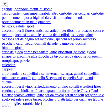
X
agende, portadocumenti, custodie
casi di carte, i casi impermeabili, altro
custodie per cellulari
custodie
per documenti
porta biglietti da visita
portadocumenti
portadocumenti in pelle
quaderni
bellezza, salute, sport
accessori per il fitness
antistress
articoli per tifosi
burrocacao
corsa e
trekking
incensi e candele
scatola della pillola, salviette, altro
Seasons
set da bagno
set manicure, specchi
set primo soccorso
pacchetti caldi-freddi
occhiali da sole, panno per occhial
bimbo e giochi
carte da gioco
corde per saltare, altro
giocattoli, peluche
giochi
all'aperto
scacchi e altri giocchi da tavolo
set da gioco
set di giochi,
rompicapo, puzzle
calendari
cappellini
altro
bandane
cappellini e set invernali, sciarpa, guanti
cappellini
miramare e cappelli
cappello 5 segmenti
cappello 6 segmenti
cucina
accessori per il vino, raffreddamento di vino
coltelli e taglieri
frigo
cantina
grembiuli, strofinacci, guanti da forno
Jamie Oliver
Paul
Bocuse
scatola lounch, altro
set da tavolo
set di coltelli
set per olio e
aceto
set sale e pepe
tazze, bicchieri, piatti
tutto per cucinare
tappi e
apribottiglie, sottobicchieri