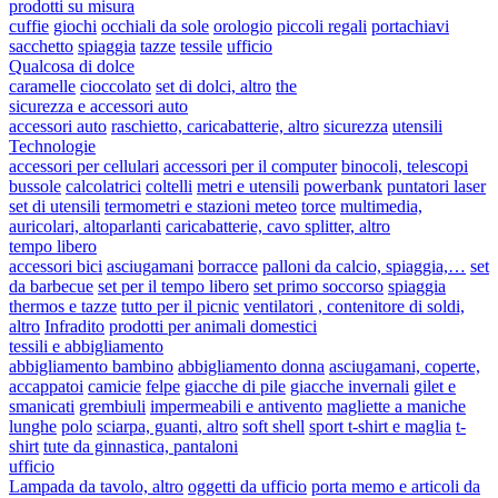
prodotti su misura
cuffie
giochi
occhiali da sole
orologio
piccoli regali
portachiavi
sacchetto
spiaggia
tazze
tessile
ufficio
Qualcosa di dolce
caramelle
cioccolato
set di dolci, altro
the
sicurezza e accessori auto
accessori auto
raschietto, caricabatterie, altro
sicurezza
utensili
Technologie
accessori per cellulari
accessori per il computer
binocoli, telescopi
bussole
calcolatrici
coltelli
metri e utensili
powerbank
puntatori laser
set di utensili
termometri e stazioni meteo
torce
multimedia,
auricolari, altoparlanti
caricabatterie, cavo splitter, altro
tempo libero
accessori bici
asciugamani
borracce
palloni da calcio, spiaggia,…
set
da barbecue
set per il tempo libero
set primo soccorso
spiaggia
thermos e tazze
tutto per il picnic
ventilatori , contenitore di soldi,
altro
Infradito
prodotti per animali domestici
tessili e abbigliamento
abbigliamento bambino
abbigliamento donna
asciugamani, coperte,
accappatoi
camicie
felpe
giacche di pile
giacche invernali
gilet e
smanicati
grembiuli
impermeabili e antivento
magliette a maniche
lunghe
polo
sciarpa, guanti, altro
soft shell
sport t-shirt e maglia
t-
shirt
tute da ginnastica, pantaloni
ufficio
Lampada da tavolo, altro
oggetti da ufficio
porta memo e articoli da