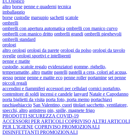
ECOlogico
altro
borse
penne e quaderni
tecnica
imballaggio
borse
custodie
marsupio
sachetti
scatole
ombrelli
ombrelli con apertura automatica
ombrelli con manico curvo
ombrelli con manico dritto
ombrelli grandi
ombrelli pieghevoli
ombrelli standard
orologi
altro orologi
orologi da parete
orologi da polso
orologi da tavolo
sveglie
orologi sportivi e intelligenti
penne e matite
custodie, scatole regalo
evidenziatori
gomme, righello,
temperamatite, altro
matite
pastelli
pastelli a cera, colori ad acqua,
gesso
penne
penne e matite eco
penne roller
portamine
set penne
piccoli regali
accendini e fiammiferi
accessori per cellulari
cornici portafoto,
contenitore di soldi
incensi e candele
lanyard
Natale e Capodanno
porta biglietti da visita
porta foto, porta memo
portachiavi
raschiaghiaccio
San Valentino, cuori
titolari sacchetto, ventilatore,
specchi, altro
antistress
pin, spille, magnete frigo
PRODOTTI SICUREZZA COVID-19
ACCESSORI PER ARTICOLI COPRIVISO
ALTRI ARTICOLI
PER L’IGIENE
COPRIVISO PROMOZIONALI
DISINFETTANTI PROMOZIONALI