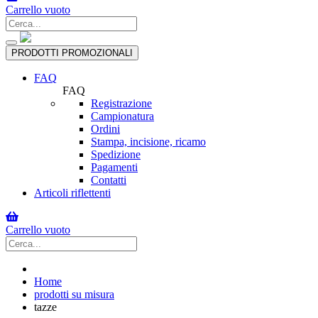
Carrello vuoto
Toggle
PRODOTTI PROMOZIONALI
navigation
FAQ
FAQ
Registrazione
Campionatura
Ordini
Stampa, incisione, ricamo
Spedizione
Pagamenti
Contatti
Articoli riflettenti
Carrello vuoto
Home
prodotti su misura
tazze