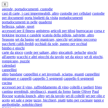
X
agende, portadocumenti, custodie
casi di carte, i casi impermeabili, altro
custodie per cellulari
custodie
per documenti
porta biglietti da visita
portadocumenti
portadocumenti in pelle
quaderni
bellezza, salute, sport
accessori per il fitness
antistress
articoli per tifosi
burrocacao
corsa e
trekking
incensi e candele
scatola della pillola, salviette, altro
Seasons
set da bagno
set manicure, specchi
set primo soccorso
pacchetti caldi-freddi
occhiali da sole, panno per occhial
bimbo e giochi
carte da gioco
corde per saltare, altro
giocattoli, peluche
giochi
all'aperto
scacchi e altri giocchi da tavolo
set da gioco
set di giochi,
rompicapo, puzzle
calendari
cappellini
altro
bandane
cappellini e set invernali, sciarpa, guanti
cappellini
miramare e cappelli
cappello 5 segmenti
cappello 6 segmenti
cucina
accessori per il vino, raffreddamento di vino
coltelli e taglieri
frigo
cantina
grembiuli, strofinacci, guanti da forno
Jamie Oliver
Paul
Bocuse
scatola lounch, altro
set da tavolo
set di coltelli
set per olio e
aceto
set sale e pepe
tazze, bicchieri, piatti
tutto per cucinare
tappi e
apribottiglie, sottobicchieri