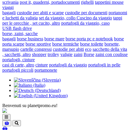
scrivania
post it, quaderni, portadocumenti
righelli
tappetini mouse
viaggi
bagagli
custodie per abiti e scarpe
custodie per documenti
portanomi
e luchetti da valigia
set da viaggio, collo Cuscino da viaggio
tappi
per le orecchie , set cucito, altro
portafogli da viaggio, caso
USB flash drive
borse, zaini, sacche
bagagli
borse business
borse mare
borse porta pc e notebook
borse
porta scarpe
borse sportive
borse termiche
borse toilette
borsette,
marsupio
cartelle congressi
custodie per abiti
eco
sacchetto della vita
, sacchetti, altro
shopper
trolley
valigie
zaini
Borse
zaini con coulisse
portafogli, cinture
casi di carte, altro
cinture
portafogli da viaggio
portafogli in pelle
portafogli piccoli
portamonete
Benvenuti su planetpromo.eu!
Toggle
navigation