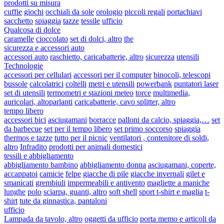
prodotti su misura
cuffie
giochi
occhiali da sole
orologio
piccoli regali
portachiavi
sacchetto
spiaggia
tazze
tessile
ufficio
Qualcosa di dolce
caramelle
cioccolato
set di dolci, altro
the
sicurezza e accessori auto
accessori auto
raschietto, caricabatterie, altro
sicurezza
utensili
Technologie
accessori per cellulari
accessori per il computer
binocoli, telescopi
bussole
calcolatrici
coltelli
metri e utensili
powerbank
puntatori laser
set di utensili
termometri e stazioni meteo
torce
multimedia,
auricolari, altoparlanti
caricabatterie, cavo splitter, altro
tempo libero
accessori bici
asciugamani
borracce
palloni da calcio, spiaggia,…
set
da barbecue
set per il tempo libero
set primo soccorso
spiaggia
thermos e tazze
tutto per il picnic
ventilatori , contenitore di soldi,
altro
Infradito
prodotti per animali domestici
tessili e abbigliamento
abbigliamento bambino
abbigliamento donna
asciugamani, coperte,
accappatoi
camicie
felpe
giacche di pile
giacche invernali
gilet e
smanicati
grembiuli
impermeabili e antivento
magliette a maniche
lunghe
polo
sciarpa, guanti, altro
soft shell
sport t-shirt e maglia
t-
shirt
tute da ginnastica, pantaloni
ufficio
Lampada da tavolo, altro
oggetti da ufficio
porta memo e articoli da