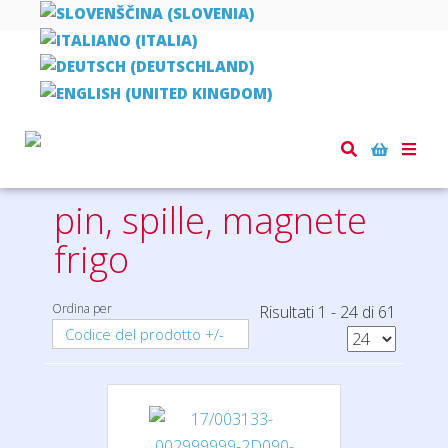
Home
piccoli regali
pin, spille, magnete frigo
Toggle
naviga
pin, spille, magnete
frigo
Ordina per
Risultati 1 - 24 di 61
Codice del prodotto +/-