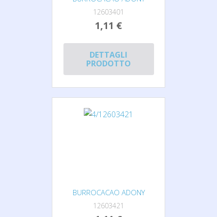
12603401
1,11 €
DETTAGLI
PRODOTTO
BURROCACAO ADONY
12603421