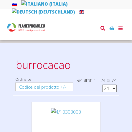
Toggle
naviga
Home
bellezza, salute, sport
burrocacao
burrocacao
Ordina per
Risultati 1 - 24 di 74
Codice del prodotto +/-