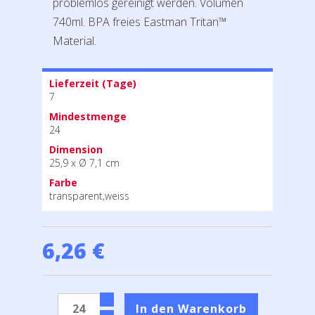
problemlos gereinigt werden. Volumen
740ml. BPA freies Eastman Tritan™
Material.
Lieferzeit (Tage)
7
Mindestmenge
24
Dimension
25,9 x Ø 7,1 cm
Farbe
transparent,weiss
6,26 €