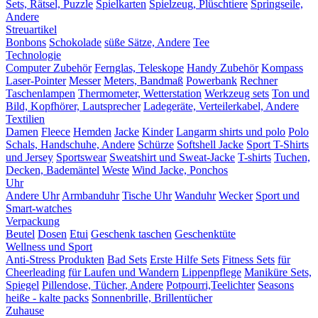
Sets, Rätsel, Puzzle
Spielkarten
Spielzeug, Plüschtiere
Springseile,
Andere
Streuartikel
Bonbons
Schokolade
süße Sätze, Andere
Tee
Technologie
Computer Zubehör
Fernglas, Teleskope
Handy Zubehör
Kompass
Laser-Pointer
Messer
Meters, Bandmaß
Powerbank
Rechner
Taschenlampen
Thermometer, Wetterstation
Werkzeug sets
Ton und
Bild, Kopfhörer, Lautsprecher
Ladegeräte, Verteilerkabel, Andere
Textilien
Damen
Fleece
Hemden
Jacke
Kinder
Langarm shirts und polo
Polo
Schals, Handschuhe, Andere
Schürze
Softshell Jacke
Sport T-Shirts
und Jersey
Sportswear
Sweatshirt und Sweat-Jacke
T-shirts
Tuchen,
Decken, Bademäntel
Weste
Wind Jacke, Ponchos
Uhr
Andere Uhr
Armbanduhr
Tische Uhr
Wanduhr
Wecker
Sport und
Smart-watches
Verpackung
Beutel
Dosen
Etui
Geschenk taschen
Geschenktüte
Wellness und Sport
Anti-Stress Produkten
Bad Sets
Erste Hilfe Sets
Fitness Sets
für
Cheerleading
für Laufen und Wandern
Lippenpflege
Maniküre Sets,
Spiegel
Pillendose, Tücher, Andere
Potpourri,Teelichter
Seasons
heiße - kalte packs
Sonnenbrille, Brillentücher
Zuhause