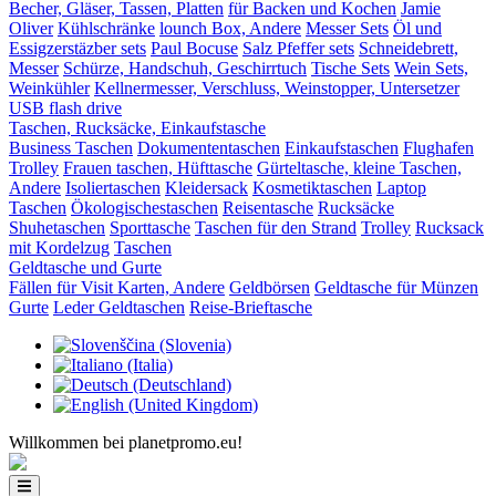
Becher, Gläser, Tassen, Platten
für Backen und Kochen
Jamie
Oliver
Kühlschränke
lounch Box, Andere
Messer Sets
Öl und
Essigzerstäzber sets
Paul Bocuse
Salz Pfeffer sets
Schneidebrett,
Messer
Schürze, Handschuh, Geschirrtuch
Tische Sets
Wein Sets,
Weinkühler
Kellnermesser, Verschluss, Weinstopper, Untersetzer
USB flash drive
Taschen, Rucksäcke, Einkaufstasche
Business Taschen
Dokumententaschen
Einkaufstaschen
Flughafen
Trolley
Frauen taschen, Hüfttasche
Gürteltasche, kleine Taschen,
Andere
Isoliertaschen
Kleidersack
Kosmetiktaschen
Laptop
Taschen
Ökologischestaschen
Reisentasche
Rucksäcke
Shuhetaschen
Sporttasche
Taschen für den Strand
Trolley
Rucksack
mit Kordelzug
Taschen
Geldtasche und Gurte
Fällen für Visit Karten, Andere
Geldbörsen
Geldtasche für Münzen
Gurte
Leder Geldtaschen
Reise-Brieftasche
Willkommen bei planetpromo.eu!
Toggle