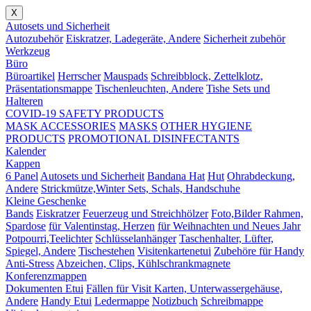
X
Autosets und Sicherheit
Autozubehör
Eiskratzer, Ladegeräte, Andere
Sicherheit zubehör
Werkzeug
Büro
Büroartikel
Herrscher
Mauspads
Schreibblock, Zettelklotz,
Präsentationsmappe
Tischenleuchten, Andere
Tishe Sets und
Halteren
COVID-19 SAFETY PRODUCTS
MASK ACCESSORIES
MASKS
OTHER HYGIENE
PRODUCTS
PROMOTIONAL DISINFECTANTS
Kalender
Kappen
6 Panel
Autosets und Sicherheit
Bandana Hat
Hut
Ohrabdeckung,
Andere
Strickmütze,Winter Sets, Schals, Handschuhe
Kleine Geschenke
Bands
Eiskratzer
Feuerzeug und Streichhölzer
Foto,Bilder Rahmen,
Spardose
für Valentinstag, Herzen
für Weihnachten und Neues Jahr
Potpourri,Teelichter
Schlüsselanhänger
Taschenhalter, Lüfter,
Spiegel, Andere
Tischestehen
Visitenkartenetui
Zubehöre für Handy
Anti-Stress
Abzeichen, Clips, Kühlschrankmagnete
Konferenzmappen
Dokumenten Etui
Fällen für Visit Karten, Unterwassergehäuse,
Andere
Handy Etui
Ledermappe
Notizbuch
Schreibmappe