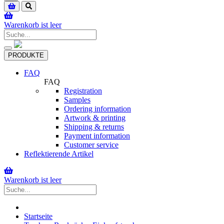
navigation
Warenkorb ist leer
Toggle
PRODUKTE
navigation
FAQ
FAQ
Registration
Samples
Ordering information
Artwork & printing
Shipping & returns
Payment information
Customer service
Reflektierende Artikel
Warenkorb ist leer
Startseite