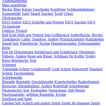
Visitenkartenetui
Mass angefertigt
Becher
Büro
Kleine Geschenke
Kopfhörer
Schlüsselanhänger
Sonnenbrille
Spiel
Strand
Taschen
Textil
Uhren
Ökologisches
EKO Andere
EKO Schreibe und Notizen
EKO Taschen
EKO
Technologie
Outdoor, Freizeit
Ball
Erste Hilfe sets
Freizeit Sets
Grillbesteck
Isolierflasche, Becher,
Trinkflasche
Lüfter, Spardose, Andere
Picknickzubehör
Radzubehör
Strand Sets
Trinkflasche
Tuchen
Haustierprodukte
Zehensandalen
Reise
Etui für Dokumenten
Kleidersack und Schuhesack
Ohrstöpsel,
Nähsets, Andere
Reise sets
Ringe, Schlösser für Koffer
Trolley
Reise-Brieftasche, Etui
Schirmen
Automatik-Schirm
Gerademgriff
Groß Schirm
Hakengriff
Standard
Schirm
Taschenshirm
Schreibgeräte
Bleistifte
Buntstifte
Druckbleistifte
Kugelschreiber
Radierfummis,
Herrscher, Bleistiftspitzer, Andere
Rollerball
Schreibgeräte
Ökologisches
Sets
Textmarker
Verpackung, Stift Beutel
Wachsmalstifte, geführte Buntstifte, Kreide
Spielzeug und Spiel
Gaming Sets
Schach und andere Spiele
Spiele für draussen
Spiele