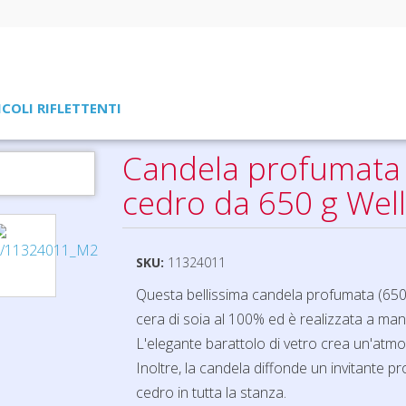
ICOLI RIFLETTENTI
za legno di cedro da 650 g Wellmark Let' s Get Cozy
Candela profumata 
cedro da 650 g Well
SKU:
11324011
Questa bellissima candela profumata (650 g
cera di soia al 100% ed è realizzata a man
L'elegante barattolo di vetro crea un'atmo
Inoltre, la candela diffonde un invitante p
cedro in tutta la stanza.