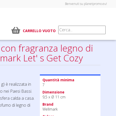
Benvenuti su planetpromo.eu!
CARRELLO VUOTO
con fragranza legno di
mark Let' s Get Cozy
Quantità minima
) è realizzata in
7
o nei Paesi Bassi.
Dimensione
9,5 x Ø 11 cm
sfera calda a casa.
Brand
rofumo di legno di
Wellmark