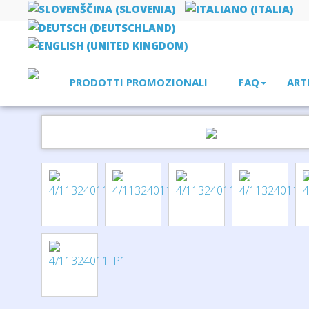
PRODOTTI PROMOZIONALI
FAQ
ART
Home
bellezza, salute, sport
Candela profumata con fragran