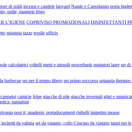
tore di soldi
incensi e candele
lanyard
Natale e Capodanno
porta bigliet
pin, spille, magnete frigo
ER L’IGIENE
COPRIVISO PROMOZIONALI
DISINFETTANTI 
tto
spiaggia
tazze
tessile
ufficio
sole
calcolatrici
coltelli
metri e utensili
powerbank
puntatori laser
set di
 da barbecue
set per il tempo libero
set primo soccorso
spiaggia
thermos 
ccappatoi
camicie
felpe
giacche di pile
giacche invernali
gilet e smanicat
astica, pantaloni
crivania
post it, quaderni, portadocumenti
righelli
tappetini mouse
luchetti da valigia
set da viaggio, collo Cuscino da viaggio
tappi per le