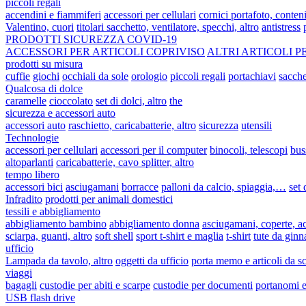
piccoli regali
accendini e fiammiferi
accessori per cellulari
cornici portafoto, conteni
Valentino, cuori
titolari sacchetto, ventilatore, specchi, altro
antistress
PRODOTTI SICUREZZA COVID-19
ACCESSORI PER ARTICOLI COPRIVISO
ALTRI ARTICOLI P
prodotti su misura
cuffie
giochi
occhiali da sole
orologio
piccoli regali
portachiavi
sacche
Qualcosa di dolce
caramelle
cioccolato
set di dolci, altro
the
sicurezza e accessori auto
accessori auto
raschietto, caricabatterie, altro
sicurezza
utensili
Technologie
accessori per cellulari
accessori per il computer
binocoli, telescopi
bus
altoparlanti
caricabatterie, cavo splitter, altro
tempo libero
accessori bici
asciugamani
borracce
palloni da calcio, spiaggia,…
set
Infradito
prodotti per animali domestici
tessili e abbigliamento
abbigliamento bambino
abbigliamento donna
asciugamani, coperte, a
sciarpa, guanti, altro
soft shell
sport t-shirt e maglia
t-shirt
tute da ginn
ufficio
Lampada da tavolo, altro
oggetti da ufficio
porta memo e articoli da s
viaggi
bagagli
custodie per abiti e scarpe
custodie per documenti
portanomi e 
USB flash drive