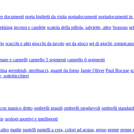
per documenti
porta biglietti da visita
portadocumenti
portadocumenti in 
rekking
incensi e candele
scatola della pillola, salviette, altro
Seasons
se
rto
scacchi e altri giocchi da tavolo
set da gioco
set di giochi, rompicapo
mare e cappelli
cappello 5 segmenti
cappello 6 segmenti
tina
grembiuli, strofinacci, guanti da forno
Jamie Oliver
Paul Bocuse
sc
e, sottobicchieri
 con manico dritto
ombrelli grandi
ombrelli pieghevoli
ombrelli standard
ie
orologi sportivi e intelligenti
altro
matite
pastelli
pastelli a cera, colori ad acqua, gesso
penne
penne e