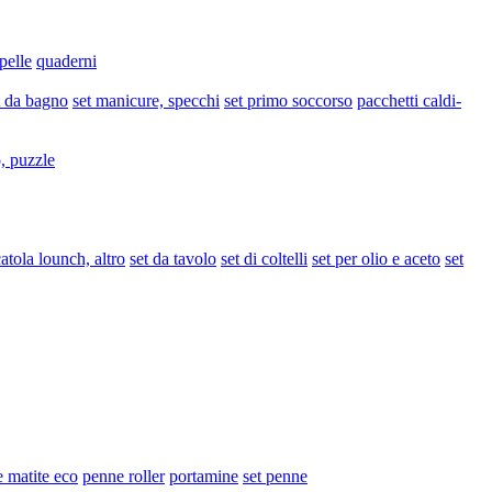
pelle
quaderni
t da bagno
set manicure, specchi
set primo soccorso
pacchetti caldi-
, puzzle
atola lounch, altro
set da tavolo
set di coltelli
set per olio e aceto
set
 matite eco
penne roller
portamine
set penne