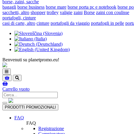
borse, zaini, sacche
bagagli
borse business
borse mare
borse porta pc e notebook
borse po
sacchetti, altro
shopper
trolley
valigie
zaini
Borse
zaini con coulisse
portafogli, cinture
casi di carte, altro
cinture
portafogli da viaggio
portafogli in pelle
port
Benvenuti su planetpromo.eu!
Toggle
navigation
Carrello vuoto
Toggle
PRODOTTI PROMOZIONALI
navigation
FAQ
FAQ
Registrazione
Campionatura