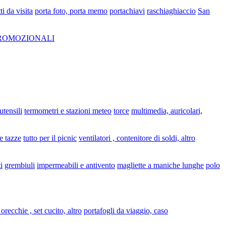
ti da visita
porta foto, porta memo
portachiavi
raschiaghiaccio
San
PROMOZIONALI
 utensili
termometri e stazioni meteo
torce
multimedia, auricolari,
e tazze
tutto per il picnic
ventilatori , contenitore di soldi, altro
i
grembiuli
impermeabili e antivento
magliette a maniche lunghe
polo
 orecchie , set cucito, altro
portafogli da viaggio, caso