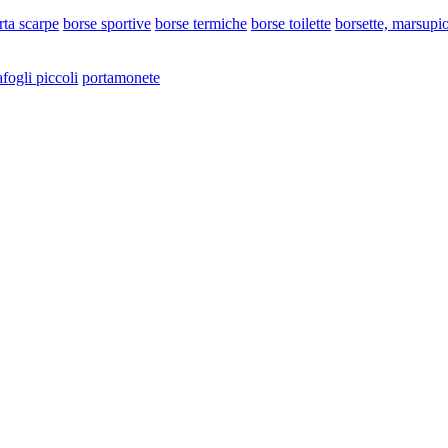
rta scarpe
borse sportive
borse termiche
borse toilette
borsette, marsupi
afogli piccoli
portamonete