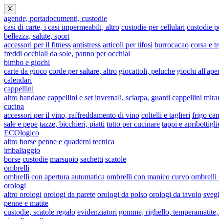
X
agende, portadocumenti, custodie
casi di carte, i casi impermeabili, altro
custodie per cellulari
custodie 
bellezza, salute, sport
accessori per il fitness
antistress
articoli per tifosi
burrocacao
corsa e t
freddi
occhiali da sole, panno per occhial
bimbo e giochi
carte da gioco
corde per saltare, altro
giocattoli, peluche
giochi all'ape
calendari
cappellini
altro
bandane
cappellini e set invernali, sciarpa, guanti
cappellini mira
cucina
accessori per il vino, raffreddamento di vino
coltelli e taglieri
frigo can
sale e pepe
tazze, bicchieri, piatti
tutto per cucinare
tappi e apribottigli
ECOlogico
altro
borse
penne e quaderni
tecnica
imballaggio
borse
custodie
marsupio
sachetti
scatole
ombrelli
ombrelli con apertura automatica
ombrelli con manico curvo
ombrelli
orologi
altro orologi
orologi da parete
orologi da polso
orologi da tavolo
svegl
penne e matite
custodie, scatole regalo
evidenziatori
gomme, righello, temperamatite, 