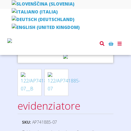
Home
penne e matite
evidenziatore
Toggle
naviga
evidenziatore
SKU:
AP741885-07