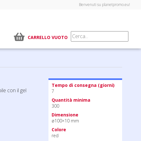
Benvenuti su planetpromo.eu!
CARRELLO VUOTO
Tempo di consegna (giorni)
le con il gel
7
Quantità minima
300
Dimensione
ø100×10 mm
Colore
red