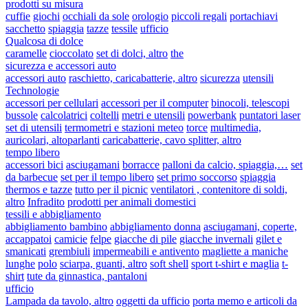
prodotti su misura
cuffie
giochi
occhiali da sole
orologio
piccoli regali
portachiavi
sacchetto
spiaggia
tazze
tessile
ufficio
Qualcosa di dolce
caramelle
cioccolato
set di dolci, altro
the
sicurezza e accessori auto
accessori auto
raschietto, caricabatterie, altro
sicurezza
utensili
Technologie
accessori per cellulari
accessori per il computer
binocoli, telescopi
bussole
calcolatrici
coltelli
metri e utensili
powerbank
puntatori laser
set di utensili
termometri e stazioni meteo
torce
multimedia,
auricolari, altoparlanti
caricabatterie, cavo splitter, altro
tempo libero
accessori bici
asciugamani
borracce
palloni da calcio, spiaggia,…
set
da barbecue
set per il tempo libero
set primo soccorso
spiaggia
thermos e tazze
tutto per il picnic
ventilatori , contenitore di soldi,
altro
Infradito
prodotti per animali domestici
tessili e abbigliamento
abbigliamento bambino
abbigliamento donna
asciugamani, coperte,
accappatoi
camicie
felpe
giacche di pile
giacche invernali
gilet e
smanicati
grembiuli
impermeabili e antivento
magliette a maniche
lunghe
polo
sciarpa, guanti, altro
soft shell
sport t-shirt e maglia
t-
shirt
tute da ginnastica, pantaloni
ufficio
Lampada da tavolo, altro
oggetti da ufficio
porta memo e articoli da