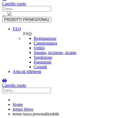
Carrello vuoto
Toggle
PRODOTTI PROMOZIONALI
navigation
FAQ
FAQ
Registrazione
Campionatura
Ordini
Stampa, incisione, ricamo
Spedizione
Pagamenti
Contatti
Articoli riflettenti
Carrello vuoto
Home
tempo libero
termo tazza personalizzabile