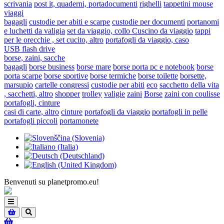
scrivania
post it, quaderni, portadocumenti
righelli
tappetini mouse
viaggi
bagagli
custodie per abiti e scarpe
custodie per documenti
portanomi
e luchetti da valigia
set da viaggio, collo Cuscino da viaggio
tappi
per le orecchie , set cucito, altro
portafogli da viaggio, caso
USB flash drive
borse, zaini, sacche
bagagli
borse business
borse mare
borse porta pc e notebook
borse
porta scarpe
borse sportive
borse termiche
borse toilette
borsette,
marsupio
cartelle congressi
custodie per abiti
eco
sacchetto della vita
, sacchetti, altro
shopper
trolley
valigie
zaini
Borse
zaini con coulisse
portafogli, cinture
casi di carte, altro
cinture
portafogli da viaggio
portafogli in pelle
portafogli piccoli
portamonete
Benvenuti su planetpromo.eu!
Toggle
navigation