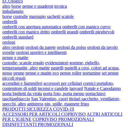
ECOlogico
altro
borse
penne e quaderni
tecnica
imballaggio
borse
custodie
marsupio
sachetti
scatole
ombrelli
ombrelli con apertura automatica
ombrelli con manico curvo
ombrelli con manico dritto
ombrelli grandi
ombrelli pieghevoli
ombrelli standard
orologi
altro orologi
orologi da parete
orologi da polso
orologi da tavolo
sveglie
orologi sportivi e intelligenti
penne e matite
custodie, scatole regalo
evidenziatori
gomme, righello,
temperamatite, altro
matite
pastelli
pastelli a cera, colori ad acqua,
gesso
penne
penne e matite eco
penne roller
portamine
set penne
piccoli regali
accendini e fiammiferi
accessori per cellulari
cornici portafoto,
contenitore di soldi
incensi e candele
lanyard
Natale e Capodanno
porta biglietti da visita
porta foto, porta memo
portachiavi
raschiaghiaccio
San Valentino, cuori
titolari sacchetto, ventilatore,
specchi, altro
antistress
pin, spille, magnete frigo
PRODOTTI SICUREZZA COVID-19
ACCESSORI PER ARTICOLI COPRIVISO
ALTRI ARTICOLI
PER L’IGIENE
COPRIVISO PROMOZIONALI
DISINFETTANTI PROMOZIONALI