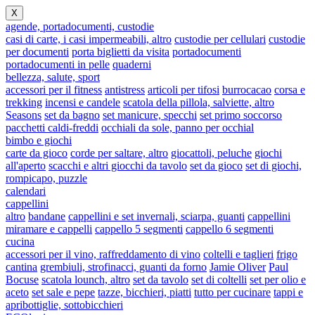
X
agende, portadocumenti, custodie
casi di carte, i casi impermeabili, altro
custodie per cellulari
custodie
per documenti
porta biglietti da visita
portadocumenti
portadocumenti in pelle
quaderni
bellezza, salute, sport
accessori per il fitness
antistress
articoli per tifosi
burrocacao
corsa e
trekking
incensi e candele
scatola della pillola, salviette, altro
Seasons
set da bagno
set manicure, specchi
set primo soccorso
pacchetti caldi-freddi
occhiali da sole, panno per occhial
bimbo e giochi
carte da gioco
corde per saltare, altro
giocattoli, peluche
giochi
all'aperto
scacchi e altri giocchi da tavolo
set da gioco
set di giochi,
rompicapo, puzzle
calendari
cappellini
altro
bandane
cappellini e set invernali, sciarpa, guanti
cappellini
miramare e cappelli
cappello 5 segmenti
cappello 6 segmenti
cucina
accessori per il vino, raffreddamento di vino
coltelli e taglieri
frigo
cantina
grembiuli, strofinacci, guanti da forno
Jamie Oliver
Paul
Bocuse
scatola lounch, altro
set da tavolo
set di coltelli
set per olio e
aceto
set sale e pepe
tazze, bicchieri, piatti
tutto per cucinare
tappi e
apribottiglie, sottobicchieri