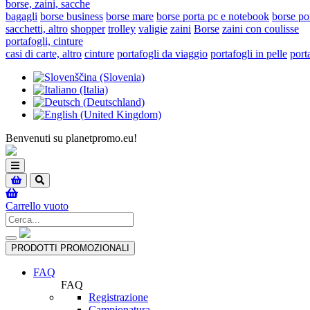
borse, zaini, sacche
bagagli
borse business
borse mare
borse porta pc e notebook
borse po
sacchetti, altro
shopper
trolley
valigie
zaini
Borse
zaini con coulisse
portafogli, cinture
casi di carte, altro
cinture
portafogli da viaggio
portafogli in pelle
port
Benvenuti su planetpromo.eu!
Toggle
navigation
Carrello vuoto
Toggle
PRODOTTI PROMOZIONALI
navigation
FAQ
FAQ
Registrazione
Campionatura