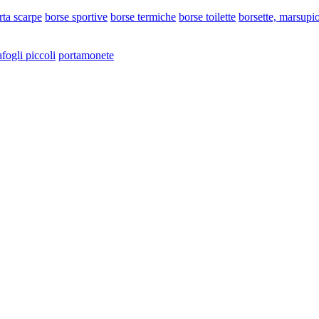
rta scarpe
borse sportive
borse termiche
borse toilette
borsette, marsupi
afogli piccoli
portamonete