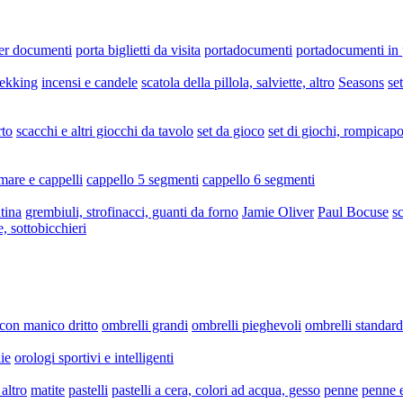
per documenti
porta biglietti da visita
portadocumenti
portadocumenti in 
rekking
incensi e candele
scatola della pillola, salviette, altro
Seasons
se
rto
scacchi e altri giocchi da tavolo
set da gioco
set di giochi, rompicapo
mare e cappelli
cappello 5 segmenti
cappello 6 segmenti
tina
grembiuli, strofinacci, guanti da forno
Jamie Oliver
Paul Bocuse
sc
e, sottobicchieri
 con manico dritto
ombrelli grandi
ombrelli pieghevoli
ombrelli standard
ie
orologi sportivi e intelligenti
altro
matite
pastelli
pastelli a cera, colori ad acqua, gesso
penne
penne e