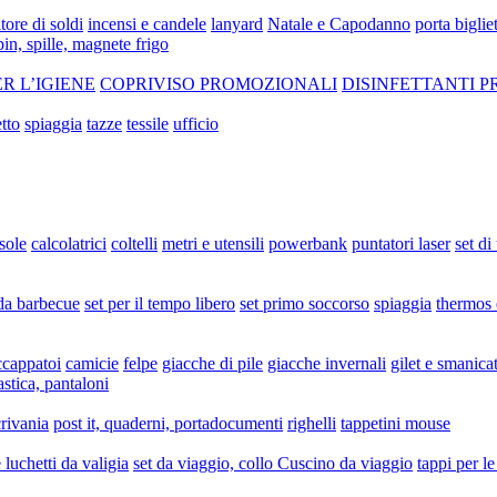
tore di soldi
incensi e candele
lanyard
Natale e Capodanno
porta bigliet
pin, spille, magnete frigo
ER L’IGIENE
COPRIVISO PROMOZIONALI
DISINFETTANTI 
tto
spiaggia
tazze
tessile
ufficio
sole
calcolatrici
coltelli
metri e utensili
powerbank
puntatori laser
set di
 da barbecue
set per il tempo libero
set primo soccorso
spiaggia
thermos 
ccappatoi
camicie
felpe
giacche di pile
giacche invernali
gilet e smanicat
astica, pantaloni
crivania
post it, quaderni, portadocumenti
righelli
tappetini mouse
luchetti da valigia
set da viaggio, collo Cuscino da viaggio
tappi per le