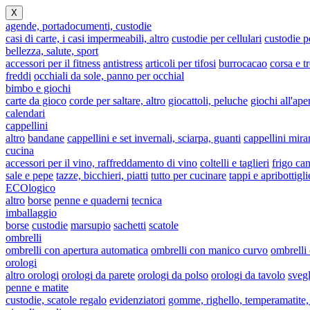
X
agende, portadocumenti, custodie
casi di carte, i casi impermeabili, altro
custodie per cellulari
custodie 
bellezza, salute, sport
accessori per il fitness
antistress
articoli per tifosi
burrocacao
corsa e t
freddi
occhiali da sole, panno per occhial
bimbo e giochi
carte da gioco
corde per saltare, altro
giocattoli, peluche
giochi all'ape
calendari
cappellini
altro
bandane
cappellini e set invernali, sciarpa, guanti
cappellini mira
cucina
accessori per il vino, raffreddamento di vino
coltelli e taglieri
frigo can
sale e pepe
tazze, bicchieri, piatti
tutto per cucinare
tappi e apribottigli
ECOlogico
altro
borse
penne e quaderni
tecnica
imballaggio
borse
custodie
marsupio
sachetti
scatole
ombrelli
ombrelli con apertura automatica
ombrelli con manico curvo
ombrelli
orologi
altro orologi
orologi da parete
orologi da polso
orologi da tavolo
svegl
penne e matite
custodie, scatole regalo
evidenziatori
gomme, righello, temperamatite, 