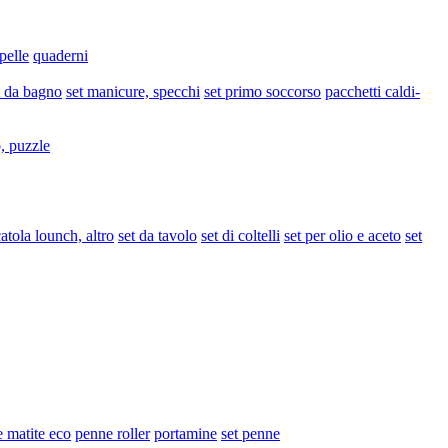
pelle
quaderni
t da bagno
set manicure, specchi
set primo soccorso
pacchetti caldi-
, puzzle
atola lounch, altro
set da tavolo
set di coltelli
set per olio e aceto
set
 matite eco
penne roller
portamine
set penne