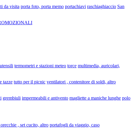
ti da visita
porta foto, porta memo
portachiavi
raschiaghiaccio
San
PROMOZIONALI
 utensili
termometri e stazioni meteo
torce
multimedia, auricolari,
e tazze
tutto per il picnic
ventilatori , contenitore di soldi, altro
i
grembiuli
impermeabili e antivento
magliette a maniche lunghe
polo
 orecchie , set cucito, altro
portafogli da viaggio, caso