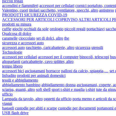
piccoli regali
accendini e fiammiferi
accessori per cellulari
cornici portafoto, conteni
Valentino, cuori
titolari sacchetto, ventilatore, specchi, altro
antistress
PRODOTTI SICUREZZA COVID-19
ACCESSORI PER ARTICOLI COPRIVISO
ALTRI ARTICOLI P
prodotti su misura
cuffie
giochi
occhiali da sole
orologio
piccoli regali
portachiavi
sacche
Qualcosa di dolce
caramelle
cioccolato
set di dolci, altro
the
sicurezza e accessori auto
accessori auto
raschietto, caricabatterie, altro
sicurezza
utensili
Technologie
accessori per cellulari
accessori per il computer
binocoli, telescopi
bus
altoparlanti
caricabatterie, cavo splitter, altro
tempo libero
accessori bici
asciugamani
borracce
palloni da calcio, spiaggia,…
set
Infradito
prodotti per animali domestici
tessili e abbigliamento
abbigliamento bambino
abbigliamento donna
asciugamani, coperte, a
sciarpa, guanti, altro
soft shell
sport t-shirt e maglia
t-shirt
tute da ginn
ufficio
Lampada da tavolo, altro
oggetti da ufficio
porta memo e articoli da s
viaggi
bagagli
custodie per abiti e scarpe
custodie per documenti
portanomi e 
USB flash drive