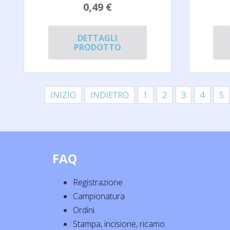
0,49 €
DETTAGLI
PRODOTTO
INIZIO
INDIETRO
1
2
3
4
5
FAQ
Registrazione
Campionatura
Ordini
Stampa, incisione, ricamo