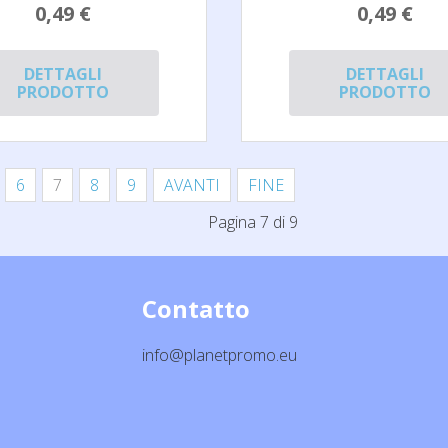
0,49 €
0,49 €
DETTAGLI
DETTAGLI
PRODOTTO
PRODOTTO
6
7
8
9
AVANTI
FINE
Pagina 7 di 9
Contatto
info@planetpromo.eu