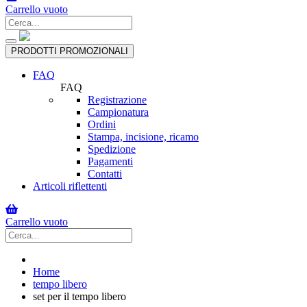
Carrello vuoto
Toggle
PRODOTTI PROMOZIONALI
navigation
FAQ
FAQ
Registrazione
Campionatura
Ordini
Stampa, incisione, ricamo
Spedizione
Pagamenti
Contatti
Articoli riflettenti
Carrello vuoto
Home
tempo libero
set per il tempo libero