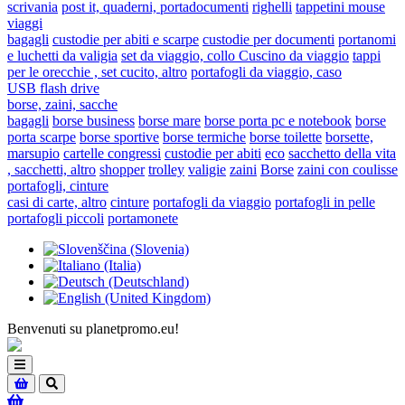
scrivania
post it, quaderni, portadocumenti
righelli
tappetini mouse
viaggi
bagagli
custodie per abiti e scarpe
custodie per documenti
portanomi
e luchetti da valigia
set da viaggio, collo Cuscino da viaggio
tappi
per le orecchie , set cucito, altro
portafogli da viaggio, caso
USB flash drive
borse, zaini, sacche
bagagli
borse business
borse mare
borse porta pc e notebook
borse
porta scarpe
borse sportive
borse termiche
borse toilette
borsette,
marsupio
cartelle congressi
custodie per abiti
eco
sacchetto della vita
, sacchetti, altro
shopper
trolley
valigie
zaini
Borse
zaini con coulisse
portafogli, cinture
casi di carte, altro
cinture
portafogli da viaggio
portafogli in pelle
portafogli piccoli
portamonete
Benvenuti su planetpromo.eu!
Toggle
navigation