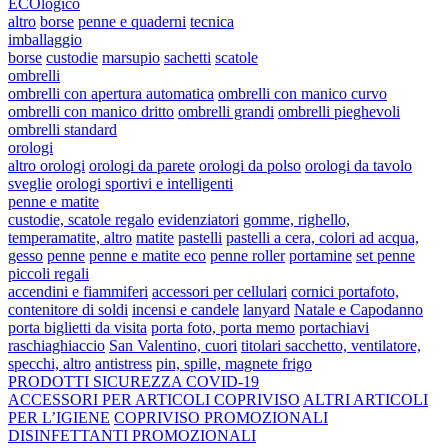
ECOlogico
altro
borse
penne e quaderni
tecnica
imballaggio
borse
custodie
marsupio
sachetti
scatole
ombrelli
ombrelli con apertura automatica
ombrelli con manico curvo
ombrelli con manico dritto
ombrelli grandi
ombrelli pieghevoli
ombrelli standard
orologi
altro orologi
orologi da parete
orologi da polso
orologi da tavolo
sveglie
orologi sportivi e intelligenti
penne e matite
custodie, scatole regalo
evidenziatori
gomme, righello,
temperamatite, altro
matite
pastelli
pastelli a cera, colori ad acqua,
gesso
penne
penne e matite eco
penne roller
portamine
set penne
piccoli regali
accendini e fiammiferi
accessori per cellulari
cornici portafoto,
contenitore di soldi
incensi e candele
lanyard
Natale e Capodanno
porta biglietti da visita
porta foto, porta memo
portachiavi
raschiaghiaccio
San Valentino, cuori
titolari sacchetto, ventilatore,
specchi, altro
antistress
pin, spille, magnete frigo
PRODOTTI SICUREZZA COVID-19
ACCESSORI PER ARTICOLI COPRIVISO
ALTRI ARTICOLI
PER L’IGIENE
COPRIVISO PROMOZIONALI
DISINFETTANTI PROMOZIONALI