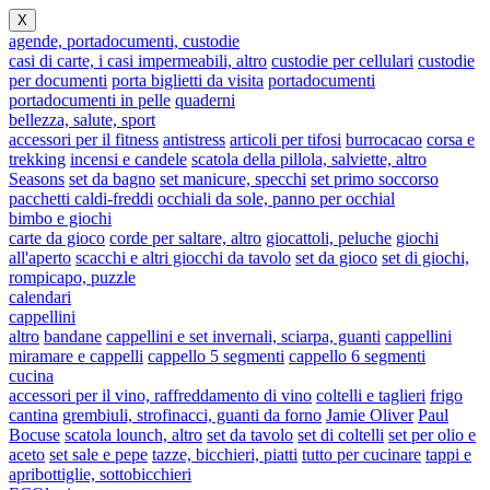
X
agende, portadocumenti, custodie
casi di carte, i casi impermeabili, altro
custodie per cellulari
custodie
per documenti
porta biglietti da visita
portadocumenti
portadocumenti in pelle
quaderni
bellezza, salute, sport
accessori per il fitness
antistress
articoli per tifosi
burrocacao
corsa e
trekking
incensi e candele
scatola della pillola, salviette, altro
Seasons
set da bagno
set manicure, specchi
set primo soccorso
pacchetti caldi-freddi
occhiali da sole, panno per occhial
bimbo e giochi
carte da gioco
corde per saltare, altro
giocattoli, peluche
giochi
all'aperto
scacchi e altri giocchi da tavolo
set da gioco
set di giochi,
rompicapo, puzzle
calendari
cappellini
altro
bandane
cappellini e set invernali, sciarpa, guanti
cappellini
miramare e cappelli
cappello 5 segmenti
cappello 6 segmenti
cucina
accessori per il vino, raffreddamento di vino
coltelli e taglieri
frigo
cantina
grembiuli, strofinacci, guanti da forno
Jamie Oliver
Paul
Bocuse
scatola lounch, altro
set da tavolo
set di coltelli
set per olio e
aceto
set sale e pepe
tazze, bicchieri, piatti
tutto per cucinare
tappi e
apribottiglie, sottobicchieri