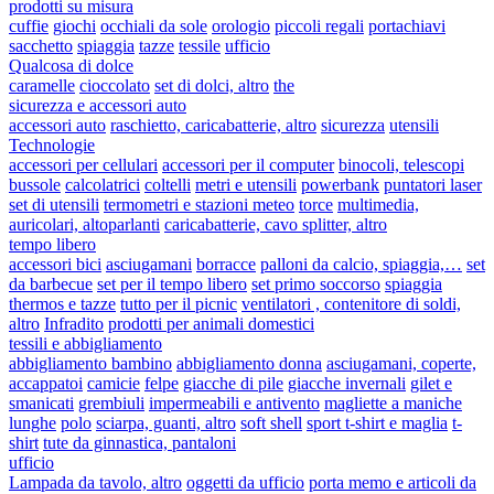
prodotti su misura
cuffie
giochi
occhiali da sole
orologio
piccoli regali
portachiavi
sacchetto
spiaggia
tazze
tessile
ufficio
Qualcosa di dolce
caramelle
cioccolato
set di dolci, altro
the
sicurezza e accessori auto
accessori auto
raschietto, caricabatterie, altro
sicurezza
utensili
Technologie
accessori per cellulari
accessori per il computer
binocoli, telescopi
bussole
calcolatrici
coltelli
metri e utensili
powerbank
puntatori laser
set di utensili
termometri e stazioni meteo
torce
multimedia,
auricolari, altoparlanti
caricabatterie, cavo splitter, altro
tempo libero
accessori bici
asciugamani
borracce
palloni da calcio, spiaggia,…
set
da barbecue
set per il tempo libero
set primo soccorso
spiaggia
thermos e tazze
tutto per il picnic
ventilatori , contenitore di soldi,
altro
Infradito
prodotti per animali domestici
tessili e abbigliamento
abbigliamento bambino
abbigliamento donna
asciugamani, coperte,
accappatoi
camicie
felpe
giacche di pile
giacche invernali
gilet e
smanicati
grembiuli
impermeabili e antivento
magliette a maniche
lunghe
polo
sciarpa, guanti, altro
soft shell
sport t-shirt e maglia
t-
shirt
tute da ginnastica, pantaloni
ufficio
Lampada da tavolo, altro
oggetti da ufficio
porta memo e articoli da