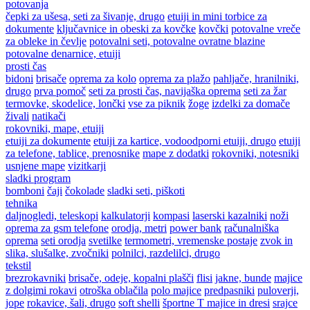
potovanja
čepki za ušesa, seti za šivanje, drugo
etuiji in mini torbice za
dokumente
ključavnice in obeski za kovčke
kovčki
potovalne vreče
za obleke in čevlje
potovalni seti, potovalne ovratne blazine
potovalne denarnice, etuiji
prosti čas
bidoni
brisače
oprema za kolo
oprema za plažo
pahljače, hranilniki,
drugo
prva pomoč
seti za prosti čas, navijaška oprema
seti za žar
termovke, skodelice, lončki
vse za piknik
žoge
izdelki za domače
živali
natikači
rokovniki, mape, etuiji
etuiji za dokumente
etuiji za kartice, vodoodporni etuiji, drugo
etuiji
za telefone, tablice, prenosnike
mape z dodatki
rokovniki, notesniki
usnjene mape
vizitkarji
sladki program
bomboni
čaji
čokolade
sladki seti, piškoti
tehnika
daljnogledi, teleskopi
kalkulatorji
kompasi
laserski kazalniki
noži
oprema za gsm telefone
orodja, metri
power bank
računalniška
oprema
seti orodja
svetilke
termometri, vremenske postaje
zvok in
slika, slušalke, zvočniki
polnilci, razdelilci, drugo
tekstil
brezrokavniki
brisače, odeje, kopalni plašči
flisi
jakne, bunde
majice
z dolgimi rokavi
otroška oblačila
polo majice
predpasniki
puloverji,
jope
rokavice, šali, drugo
soft shelli
športne T majice in dresi
srajce