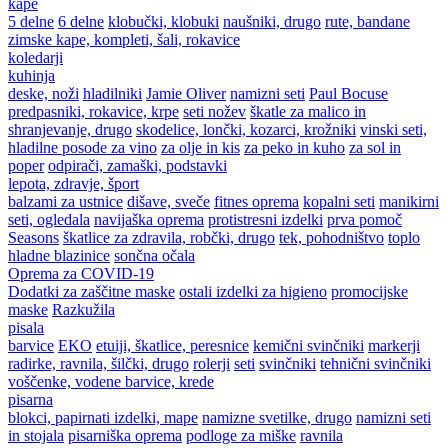
kape
5 delne
6 delne
klobučki, klobuki
naušniki, drugo
rute, bandane
zimske kape, kompleti, šali, rokavice
koledarji
kuhinja
deske, noži
hladilniki
Jamie Oliver
namizni seti
Paul Bocuse
predpasniki, rokavice, krpe
seti nožev
škatle za malico in
shranjevanje, drugo
skodelice, lončki, kozarci, krožniki
vinski seti,
hladilne posode za vino
za olje in kis
za peko in kuho
za sol in
poper
odpirači, zamaški, podstavki
lepota, zdravje, šport
balzami za ustnice
dišave, sveče
fitnes oprema
kopalni seti
manikirni
seti, ogledala
navijaška oprema
protistresni izdelki
prva pomoč
Seasons
škatlice za zdravila, robčki, drugo
tek, pohodništvo
toplo
hladne blazinice
sončna očala
Oprema za COVID-19
Dodatki za zaščitne maske
ostali izdelki za higieno
promocijske
maske
Razkužila
pisala
barvice
EKO
etuiji, škatlice, peresnice
kemični svinčniki
markerji
radirke, ravnila, šilčki, drugo
rolerji
seti
svinčniki
tehnični svinčniki
voščenke, vodene barvice, krede
pisarna
blokci, papirnati izdelki, mape
namizne svetilke, drugo
namizni seti
in stojala
pisarniška oprema
podloge za miške
ravnila