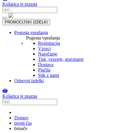
Košarica je prazna
Toggle
PROMOCIJSKI IZDELKI
navigation
Pogosta vprašanja
Pogosta vprašanja
Registracija
Vzorci
Naročanje
Tisk, vezenje, graviranje
Dostava
Plačila
Stik z nami
Odsevni izdelki
Košarica je prazna
Domov
prosti čas
brisače