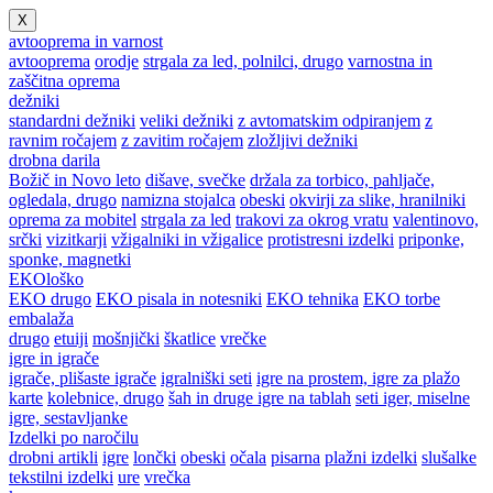
X
avtooprema in varnost
avtooprema
orodje
strgala za led, polnilci, drugo
varnostna in
zaščitna oprema
dežniki
standardni dežniki
veliki dežniki
z avtomatskim odpiranjem
z
ravnim ročajem
z zavitim ročajem
zložljivi dežniki
drobna darila
Božič in Novo leto
dišave, svečke
držala za torbico, pahljače,
ogledala, drugo
namizna stojalca
obeski
okvirji za slike, hranilniki
oprema za mobitel
strgala za led
trakovi za okrog vratu
valentinovo,
srčki
vizitkarji
vžigalniki in vžigalice
protistresni izdelki
priponke,
sponke, magnetki
EKOloško
EKO drugo
EKO pisala in notesniki
EKO tehnika
EKO torbe
embalaža
drugo
etuiji
mošnjički
škatlice
vrečke
igre in igrače
igrače, plišaste igrače
igralniški seti
igre na prostem, igre za plažo
karte
kolebnice, drugo
šah in druge igre na tablah
seti iger, miselne
igre, sestavljanke
Izdelki po naročilu
drobni artikli
igre
lončki
obeski
očala
pisarna
plažni izdelki
slušalke
tekstilni izdelki
ure
vrečka