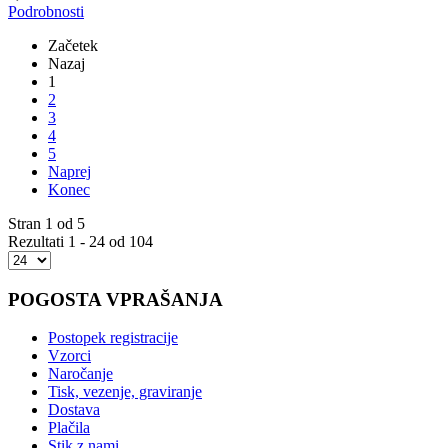
Podrobnosti
Začetek
Nazaj
1
2
3
4
5
Naprej
Konec
Stran 1 od 5
Rezultati 1 - 24 od 104
POGOSTA VPRAŠANJA
Postopek registracije
Vzorci
Naročanje
Tisk, vezenje, graviranje
Dostava
Plačila
Stik z nami