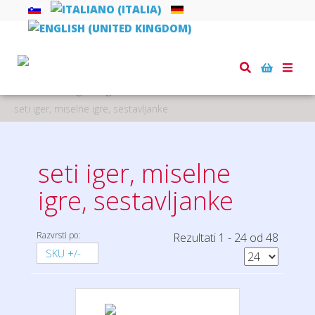
Toggle
naviga
Domov
igre in igrače
seti iger, miselne igre, sestavljanke
seti iger, miselne
igre, sestavljanke
Razvrsti po:
Rezultati 1 - 24 od 48
SKU +/-