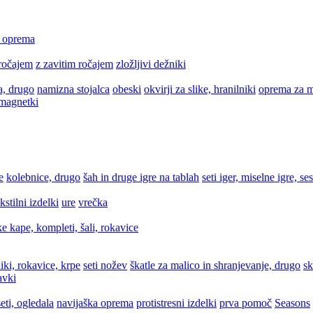
a oprema
ročajem
z zavitim ročajem
zložljivi dežniki
a, drugo
namizna stojalca
obeski
okvirji za slike, hranilniki
oprema za m
 magnetki
e
kolebnice, drugo
šah in druge igre na tablah
seti iger, miselne igre, se
ekstilni izdelki
ure
vrečka
e kape, kompleti, šali, rokavice
iki, rokavice, krpe
seti nožev
škatle za malico in shranjevanje, drugo
sk
avki
eti, ogledala
navijaška oprema
protistresni izdelki
prva pomoč
Seasons