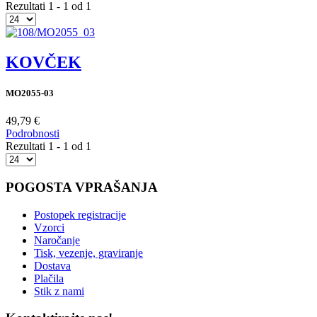
Rezultati 1 - 1 od 1
KOVČEK
MO2055-03
49,79 €
Podrobnosti
Rezultati 1 - 1 od 1
POGOSTA VPRAŠANJA
Postopek registracije
Vzorci
Naročanje
Tisk, vezenje, graviranje
Dostava
Plačila
Stik z nami