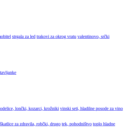
obitel
strgala za led
trakovi za okrog vratu
valentinovo, srčki
stavljanke
odelice, lončki, kozarci, krožniki
vinski seti, hladilne posode za vino
škatlice za zdravila, robčki, drugo
tek, pohodništvo
toplo hladne