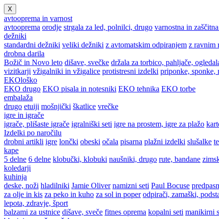
X
avtooprema in varnost
avtooprema
orodje
strgala za led, polnilci, drugo
varnostna in zaščitn
dežniki
standardni dežniki
veliki dežniki
z avtomatskim odpiranjem
z ravnim 
drobna darila
Božič in Novo leto
dišave, svečke
držala za torbico, pahljače, ogledal
vizitkarji
vžigalniki in vžigalice
protistresni izdelki
priponke, sponke,
EKOloško
EKO drugo
EKO pisala in notesniki
EKO tehnika
EKO torbe
embalaža
drugo
etuiji
mošnjički
škatlice
vrečke
igre in igrače
igrače, plišaste igrače
igralniški seti
igre na prostem, igre za plažo
kart
Izdelki po naročilu
drobni artikli
igre
lončki
obeski
očala
pisarna
plažni izdelki
slušalke
t
kape
5 delne
6 delne
klobučki, klobuki
naušniki, drugo
rute, bandane
zimsk
koledarji
kuhinja
deske, noži
hladilniki
Jamie Oliver
namizni seti
Paul Bocuse
predpasn
za olje in kis
za peko in kuho
za sol in poper
odpirači, zamaški, podst
lepota, zdravje, šport
balzami za ustnice
dišave, sveče
fitnes oprema
kopalni seti
manikirni s