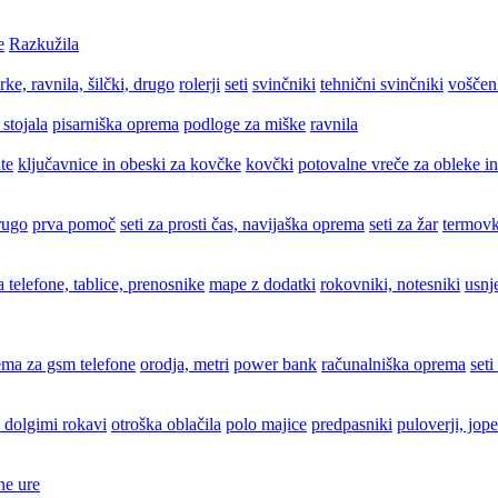
e
Razkužila
rke, ravnila, šilčki, drugo
rolerji
seti
svinčniki
tehnični svinčniki
voščen
 stojala
pisarniška oprema
podloge za miške
ravnila
te
ključavnice in obeski za kovčke
kovčki
potovalne vreče za obleke in
drugo
prva pomoč
seti za prosti čas, navijaška oprema
seti za žar
termovk
za telefone, tablice, prenosnike
mape z dodatki
rokovniki, notesniki
usnj
ema za gsm telefone
orodja, metri
power bank
računalniška oprema
seti
 dolgimi rokavi
otroška oblačila
polo majice
predpasniki
puloverji, jope
ne ure