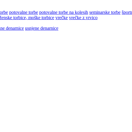
torbe
potovalne torbe
potovalne torbe na kolesih
seminarske torbe
šport
ženske torbice, moške torbice
vrečke
vrečke z vrvico
lne denarnice
usnjene denarnice