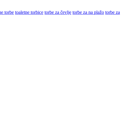
ne torbe
toaletne torbice
torbe za čevlje
torbe za na plažo
torbe za