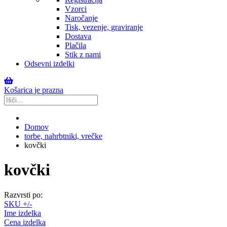
Vzorci
Naročanje
Tisk, vezenje, graviranje
Dostava
Plačila
Stik z nami
Odsevni izdelki
Košarica je prazna
Domov
torbe, nahrbtniki, vrečke
kovčki
kovčki
Razvrsti po:
SKU +/-
Ime izdelka
Cena izdelka