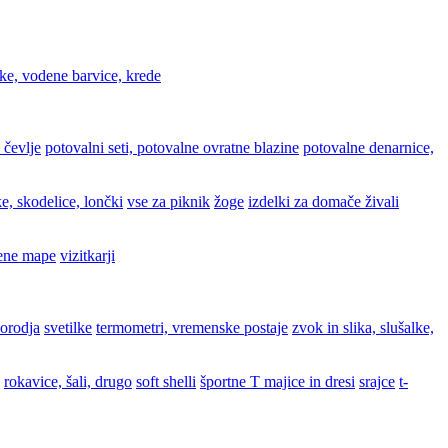
ke, vodene barvice, krede
 čevlje
potovalni seti, potovalne ovratne blazine
potovalne denarnice,
e, skodelice, lončki
vse za piknik
žoge
izdelki za domače živali
ene mape
vizitkarji
 orodja
svetilke
termometri, vremenske postaje
zvok in slika, slušalke,
rokavice, šali, drugo
soft shelli
športne T majice in dresi
srajce
t-