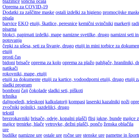
blazinice
sončna očala
Oprema za COVID-19
Dodatki za zaščitne maske
ostali izdelki za higieno
promocijske mask
pisala
barvice
EKO
etuiji, škatlice, peresnice
kemični svinčniki
markerji
radi
pisarna
blokci, papirnati izdelki, mape
namizne svetilke, drugo
namizni seti in
potovanja
čepki za ušesa, seti za šivanje, drugo
etuiji in mini torbice za dokumen
etuiji
prosti čas
bidoni
brisače
oprema za kolo
oprema za plažo
pahljače, hranilniki, 
natikači
rokovniki, mape, etuiji
etuiji za dokumente
etuiji za kartice, vodoodporni etuiji, drugo
etuiji 
sladki program
bomboni
čaji
čokolade
sladki seti, piškoti
tehnika
daljnogledi, teleskopi
kalkulatorji
kompasi
laserski kazalniki
noži
opr
zvočniki
polnilci, razdelilci, drugo
tekstil
brezrokavniki
brisače, odeje, kopalni plašči
flisi
jakne, bunde
majice z
majice
trenirke, hlače
vetrovke, dežni plašči, pončo
ženska oblačila
ure
budilke
namizne ure
ostale ure
ročne ure
stenske ure
pametne in šport