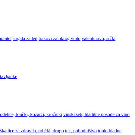
obitel
strgala za led
trakovi za okrog vratu
valentinovo, srčki
stavljanke
odelice, lončki, kozarci, krožniki
vinski seti, hladilne posode za vino
škatlice za zdravila, robčki, drugo
tek, pohodništvo
toplo hladne