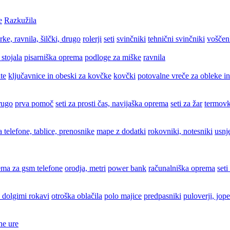
e
Razkužila
rke, ravnila, šilčki, drugo
rolerji
seti
svinčniki
tehnični svinčniki
voščen
 stojala
pisarniška oprema
podloge za miške
ravnila
te
ključavnice in obeski za kovčke
kovčki
potovalne vreče za obleke in
drugo
prva pomoč
seti za prosti čas, navijaška oprema
seti za žar
termovk
za telefone, tablice, prenosnike
mape z dodatki
rokovniki, notesniki
usnj
ema za gsm telefone
orodja, metri
power bank
računalniška oprema
seti
 dolgimi rokavi
otroška oblačila
polo majice
predpasniki
puloverji, jope
ne ure