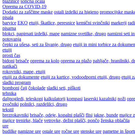
blazinice
sončna očala
Oprema za COVID-19
Dodatki za zaščitne maske
ostali izdelki za higieno
promocijske mask
pisala
barvice
EKO
etuiji, škatlice, peresnice
kemični svinčniki
markerji
radi
pisarna
blokci, papirnati izdelki, mape
namizne svetilke, drugo
namizni seti in
potovanja
čepki za ušesa, seti za šivanje, drugo
etuiji in mini torbice za dokumen
etuiji
prosti čas
bidoni
brisače
oprema za kolo
oprema za plažo
pahljače, hranilniki, 
natikači
rokovniki, mape, etuiji
etuiji za dokumente
etuiji za kartice, vodoodporni etuiji, drugo
etuiji 
sladki program
bomboni
čaji
čokolade
sladki seti, piškoti
tehnika
daljnogledi, teleskopi
kalkulatorji
kompasi
laserski kazalniki
noži
opr
zvočniki
polnilci, razdelilci, drugo
tekstil
brezrokavniki
brisače, odeje, kopalni plašči
flisi
jakne, bunde
majice z
majice
trenirke, hlače
vetrovke, dežni plašči, pončo
ženska oblačila
ure
budilke
namizne ure
ostale ure
ročne ure
stenske ure
pametne in šport