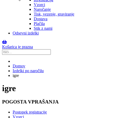
Vzorci
Naročanje
Tisk, vezenje, graviranje
Dostava
Plačila
Stik z nami
Odsevni izdelki
Košarica je prazna
Domov
Izdelki po naročilu
igre
igre
POGOSTA VPRAŠANJA
Postopek registracije
Vzorci