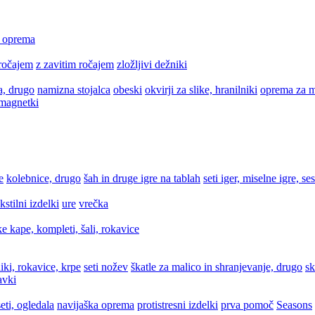
a oprema
ročajem
z zavitim ročajem
zložljivi dežniki
a, drugo
namizna stojalca
obeski
okvirji za slike, hranilniki
oprema za m
 magnetki
e
kolebnice, drugo
šah in druge igre na tablah
seti iger, miselne igre, se
ekstilni izdelki
ure
vrečka
e kape, kompleti, šali, rokavice
iki, rokavice, krpe
seti nožev
škatle za malico in shranjevanje, drugo
sk
avki
eti, ogledala
navijaška oprema
protistresni izdelki
prva pomoč
Seasons