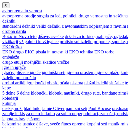
X
avtooprema in varnost
avtooprema
orodje
strgala za led, polnilci, drugo
varnostna in zaščitn
dežniki
standardni dežniki
veliki dežniki
z avtomatskim odpiranjem
z ravnim 
drobna darila
Božič in Novo leto
dišave, svečke
držala za torbico, pahljače, ogledal
vizitkarji
vžigalniki in vžigalice
protistresni izdelki
priponke, sponke,
EKOloško
EKO drugo
EKO pisala in notesniki
EKO tehnika
EKO torbe
embalaža
drugo
etuiji
mošnjički
škatlice
vrečke
igre in igrače
igrače, plišaste igrače
igralniški seti
igre na prostem, igre za plažo
kart
Izdelki po naročilu
drobni artikli
igre
lončki
obeski
očala
pisarna
plažni izdelki
slušalke
t
kape
5 delne
6 delne
klobučki, klobuki
naušniki, drugo
rute, bandane
zimsk
koledarji
kuhinja
deske, noži
hladilniki
Jamie Oliver
namizni seti
Paul Bocuse
predpasn
za olje in kis
za peko in kuho
za sol in poper
odpirači, zamaški, podst
lepota, zdravje, šport
balzami za ustnice
dišave, sveče
fitnes oprema
kopalni seti
manikirni s