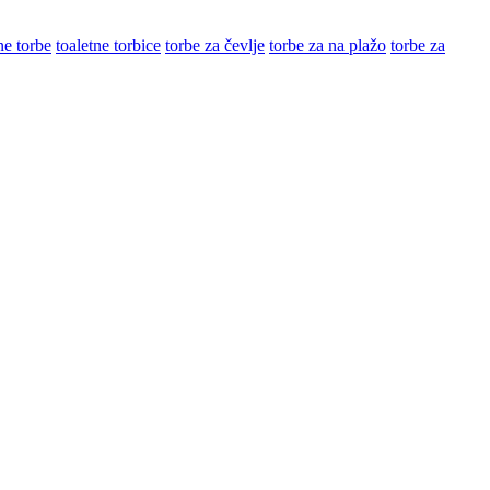
ne torbe
toaletne torbice
torbe za čevlje
torbe za na plažo
torbe za