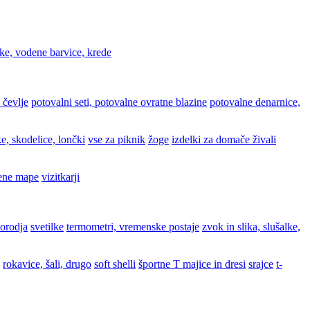
ke, vodene barvice, krede
 čevlje
potovalni seti, potovalne ovratne blazine
potovalne denarnice,
e, skodelice, lončki
vse za piknik
žoge
izdelki za domače živali
ene mape
vizitkarji
 orodja
svetilke
termometri, vremenske postaje
zvok in slika, slušalke,
rokavice, šali, drugo
soft shelli
športne T majice in dresi
srajce
t-