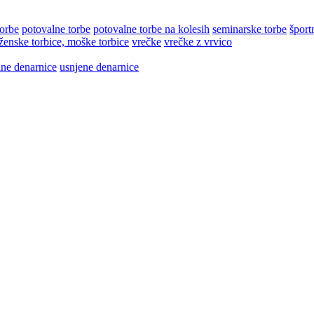
torbe
potovalne torbe
potovalne torbe na kolesih
seminarske torbe
šport
ženske torbice, moške torbice
vrečke
vrečke z vrvico
lne denarnice
usnjene denarnice