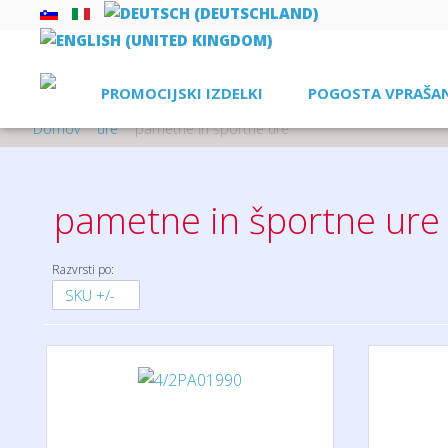
PROMOCIJSKI IZDELKI
POGOSTA VPRAŠA
Domov
ure
pametne in športne ure
pametne in športne ure
Razvrsti po:
SKU +/-