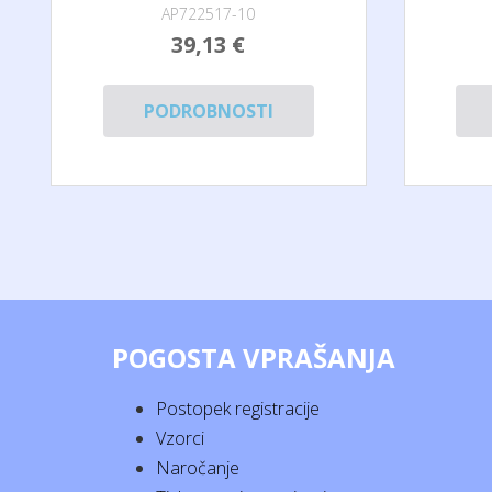
AP722517-10
39,13 €
PODROBNOSTI
POGOSTA VPRAŠANJA
Postopek registracije
Vzorci
Naročanje