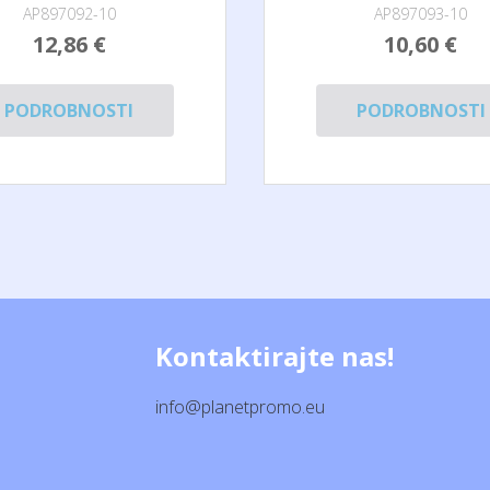
AP897092-10
AP897093-10
12,86 €
10,60 €
PODROBNOSTI
PODROBNOSTI
Kontaktirajte nas!
info@planetpromo.eu