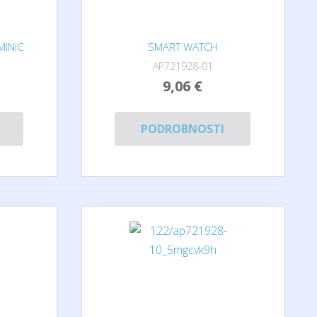
INIC
SMART WATCH
AP721928-01
9,06 €
PODROBNOSTI