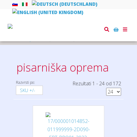
Toggle
naviga
Domov
pisarna
pisarniška oprema
pisarniška oprema
Razvrsti po:
Rezultati 1 - 24 od 172
SKU +/-