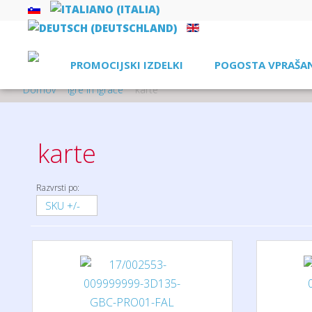
PROMOCIJSKI IZDELKI
POGOSTA VPRAŠA
Domov
igre in igrače
karte
karte
Razvrsti po:
SKU +/-