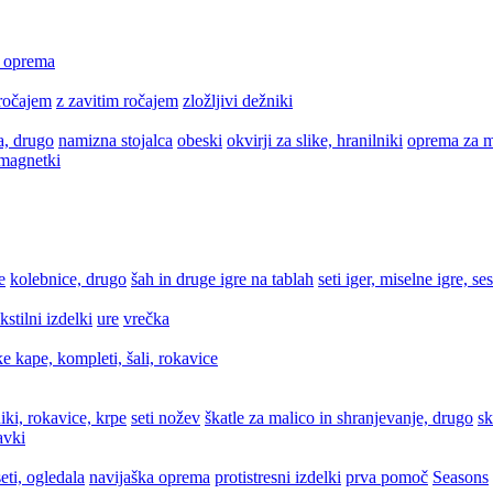
a oprema
ročajem
z zavitim ročajem
zložljivi dežniki
a, drugo
namizna stojalca
obeski
okvirji za slike, hranilniki
oprema za m
 magnetki
e
kolebnice, drugo
šah in druge igre na tablah
seti iger, miselne igre, se
ekstilni izdelki
ure
vrečka
e kape, kompleti, šali, rokavice
iki, rokavice, krpe
seti nožev
škatle za malico in shranjevanje, drugo
sk
avki
eti, ogledala
navijaška oprema
protistresni izdelki
prva pomoč
Seasons