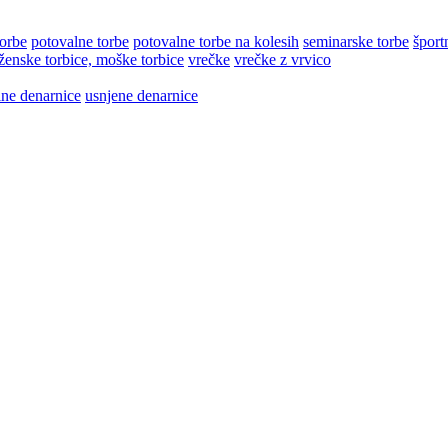
torbe
potovalne torbe
potovalne torbe na kolesih
seminarske torbe
šport
ženske torbice, moške torbice
vrečke
vrečke z vrvico
lne denarnice
usnjene denarnice