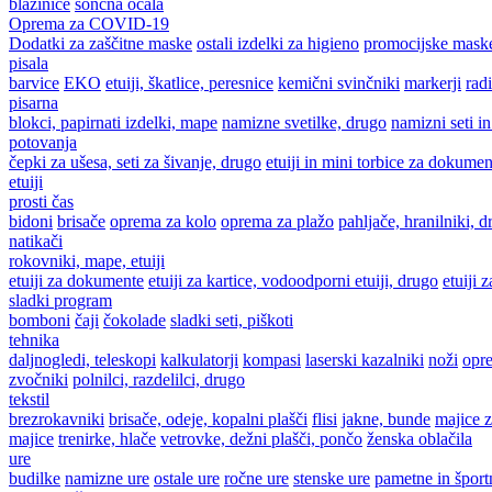
blazinice
sončna očala
Oprema za COVID-19
Dodatki za zaščitne maske
ostali izdelki za higieno
promocijske mask
pisala
barvice
EKO
etuiji, škatlice, peresnice
kemični svinčniki
markerji
radi
pisarna
blokci, papirnati izdelki, mape
namizne svetilke, drugo
namizni seti in
potovanja
čepki za ušesa, seti za šivanje, drugo
etuiji in mini torbice za dokumen
etuiji
prosti čas
bidoni
brisače
oprema za kolo
oprema za plažo
pahljače, hranilniki, 
natikači
rokovniki, mape, etuiji
etuiji za dokumente
etuiji za kartice, vodoodporni etuiji, drugo
etuiji 
sladki program
bomboni
čaji
čokolade
sladki seti, piškoti
tehnika
daljnogledi, teleskopi
kalkulatorji
kompasi
laserski kazalniki
noži
opr
zvočniki
polnilci, razdelilci, drugo
tekstil
brezrokavniki
brisače, odeje, kopalni plašči
flisi
jakne, bunde
majice z
majice
trenirke, hlače
vetrovke, dežni plašči, pončo
ženska oblačila
ure
budilke
namizne ure
ostale ure
ročne ure
stenske ure
pametne in šport