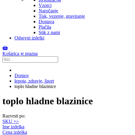
Vzorci
Naročanje
Tisk, vezenje, graviranje
Dostava
Plačila
Stik z nami
Odsevni izdelki
Košarica je prazna
Domov
lepota, zdravje, šport
toplo hladne blazinice
toplo hladne blazinice
Razvrsti po:
SKU +/-
Ime izdelka
Cena izdelka