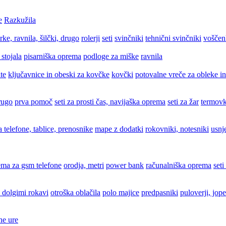
e
Razkužila
rke, ravnila, šilčki, drugo
rolerji
seti
svinčniki
tehnični svinčniki
voščen
 stojala
pisarniška oprema
podloge za miške
ravnila
te
ključavnice in obeski za kovčke
kovčki
potovalne vreče za obleke in
drugo
prva pomoč
seti za prosti čas, navijaška oprema
seti za žar
termovk
za telefone, tablice, prenosnike
mape z dodatki
rokovniki, notesniki
usnj
ema za gsm telefone
orodja, metri
power bank
računalniška oprema
seti
 dolgimi rokavi
otroška oblačila
polo majice
predpasniki
puloverji, jope
ne ure