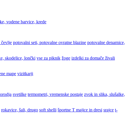
ke, vodene barvice, krede
 čevlje
potovalni seti, potovalne ovratne blazine
potovalne denarnice,
e, skodelice, lončki
vse za piknik
žoge
izdelki za domače živali
ene mape
vizitkarji
 orodja
svetilke
termometri, vremenske postaje
zvok in slika, slušalke,
rokavice, šali, drugo
soft shelli
športne T majice in dresi
srajce
t-