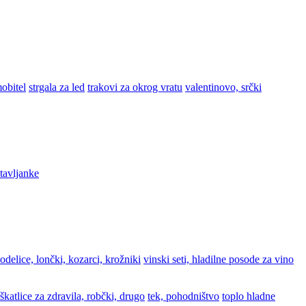
obitel
strgala za led
trakovi za okrog vratu
valentinovo, srčki
stavljanke
odelice, lončki, kozarci, krožniki
vinski seti, hladilne posode za vino
škatlice za zdravila, robčki, drugo
tek, pohodništvo
toplo hladne