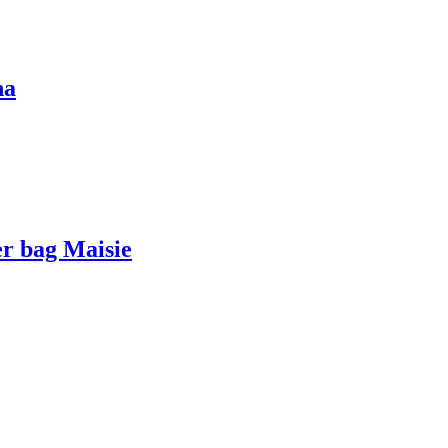
na
er bag Maisie