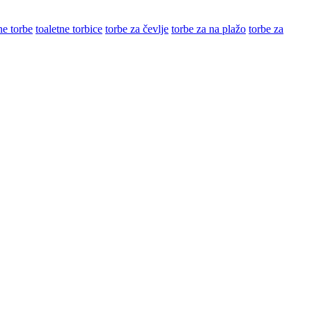
ne torbe
toaletne torbice
torbe za čevlje
torbe za na plažo
torbe za