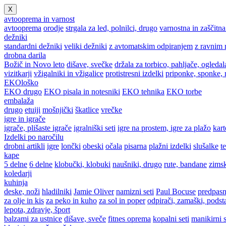
X
avtooprema in varnost
avtooprema
orodje
strgala za led, polnilci, drugo
varnostna in zaščitn
dežniki
standardni dežniki
veliki dežniki
z avtomatskim odpiranjem
z ravnim 
drobna darila
Božič in Novo leto
dišave, svečke
držala za torbico, pahljače, ogledal
vizitkarji
vžigalniki in vžigalice
protistresni izdelki
priponke, sponke,
EKOloško
EKO drugo
EKO pisala in notesniki
EKO tehnika
EKO torbe
embalaža
drugo
etuiji
mošnjički
škatlice
vrečke
igre in igrače
igrače, plišaste igrače
igralniški seti
igre na prostem, igre za plažo
kart
Izdelki po naročilu
drobni artikli
igre
lončki
obeski
očala
pisarna
plažni izdelki
slušalke
t
kape
5 delne
6 delne
klobučki, klobuki
naušniki, drugo
rute, bandane
zimsk
koledarji
kuhinja
deske, noži
hladilniki
Jamie Oliver
namizni seti
Paul Bocuse
predpasn
za olje in kis
za peko in kuho
za sol in poper
odpirači, zamaški, podst
lepota, zdravje, šport
balzami za ustnice
dišave, sveče
fitnes oprema
kopalni seti
manikirni s