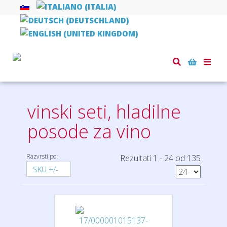
Toggle
Domov
kuhinja
vinski seti, hladilne posode za vino
naviga
vinski seti, hladilne
posode za vino
Razvrsti po:
Rezultati 1 - 24 od 135
SKU +/-