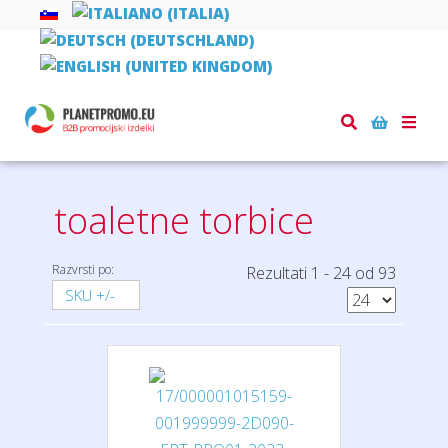
Toggle
Domov
torbe, nahrbtniki, vrečke
toaletne torbice
naviga
toaletne torbice
Razvrsti po:
Rezultati 1 - 24 od 93
SKU +/-