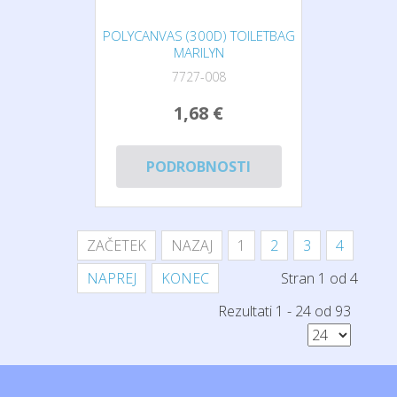
POLYCANVAS (300D) TOILETBAG
MARILYN
7727-008
1,68 €
PODROBNOSTI
ZAČETEK
NAZAJ
1
2
3
4
NAPREJ
KONEC
Stran 1 od 4
Rezultati 1 - 24 od 93