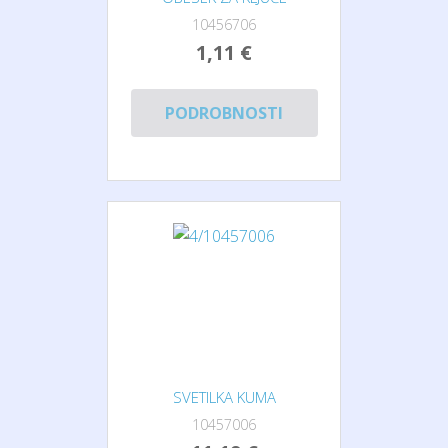
10456706
1,11 €
PODROBNOSTI
SVETILKA KUMA
10457006