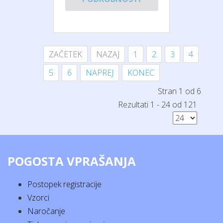
ZAČETEK
NAZAJ
1
2
3
4
5
6
NAPREJ
KONEC
Stran 1 od 6
Rezultati 1 - 24 od 121
POGOSTA VPRAŠANJA
Postopek registracije
Vzorci
Naročanje