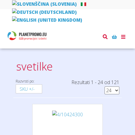
Toggle
Domov
tehnika
svetilke
naviga
svetilke
Razvrsti po:
Rezultati 1 - 24 od 121
SKU +/-