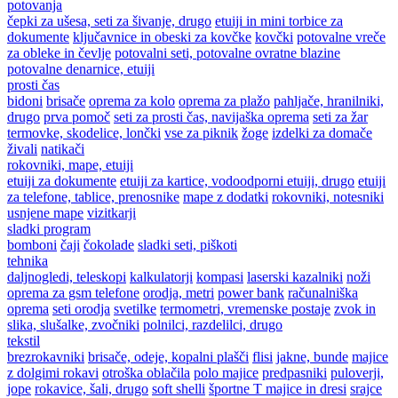
potovanja
čepki za ušesa, seti za šivanje, drugo
etuiji in mini torbice za
dokumente
ključavnice in obeski za kovčke
kovčki
potovalne vreče
za obleke in čevlje
potovalni seti, potovalne ovratne blazine
potovalne denarnice, etuiji
prosti čas
bidoni
brisače
oprema za kolo
oprema za plažo
pahljače, hranilniki,
drugo
prva pomoč
seti za prosti čas, navijaška oprema
seti za žar
termovke, skodelice, lončki
vse za piknik
žoge
izdelki za domače
živali
natikači
rokovniki, mape, etuiji
etuiji za dokumente
etuiji za kartice, vodoodporni etuiji, drugo
etuiji
za telefone, tablice, prenosnike
mape z dodatki
rokovniki, notesniki
usnjene mape
vizitkarji
sladki program
bomboni
čaji
čokolade
sladki seti, piškoti
tehnika
daljnogledi, teleskopi
kalkulatorji
kompasi
laserski kazalniki
noži
oprema za gsm telefone
orodja, metri
power bank
računalniška
oprema
seti orodja
svetilke
termometri, vremenske postaje
zvok in
slika, slušalke, zvočniki
polnilci, razdelilci, drugo
tekstil
brezrokavniki
brisače, odeje, kopalni plašči
flisi
jakne, bunde
majice
z dolgimi rokavi
otroška oblačila
polo majice
predpasniki
puloverji,
jope
rokavice, šali, drugo
soft shelli
športne T majice in dresi
srajce