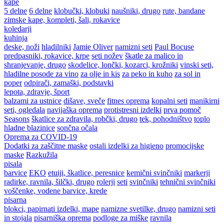
kape
5 delne
6 delne
klobučki, klobuki
naušniki, drugo
rute, bandane
zimske kape, kompleti, šali, rokavice
koledarji
kuhinja
deske, noži
hladilniki
Jamie Oliver
namizni seti
Paul Bocuse
predpasniki, rokavice, krpe
seti nožev
škatle za malico in
shranjevanje, drugo
skodelice, lončki, kozarci, krožniki
vinski seti,
hladilne posode za vino
za olje in kis
za peko in kuho
za sol in
poper
odpirači, zamaški, podstavki
lepota, zdravje, šport
balzami za ustnice
dišave, sveče
fitnes oprema
kopalni seti
manikirni
seti, ogledala
navijaška oprema
protistresni izdelki
prva pomoč
Seasons
škatlice za zdravila, robčki, drugo
tek, pohodništvo
toplo
hladne blazinice
sončna očala
Oprema za COVID-19
Dodatki za zaščitne maske
ostali izdelki za higieno
promocijske
maske
Razkužila
pisala
barvice
EKO
etuiji, škatlice, peresnice
kemični svinčniki
markerji
radirke, ravnila, šilčki, drugo
rolerji
seti
svinčniki
tehnični svinčniki
voščenke, vodene barvice, krede
pisarna
blokci, papirnati izdelki, mape
namizne svetilke, drugo
namizni seti
in stojala
pisarniška oprema
podloge za miške
ravnila