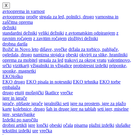
X
avtooprema in varnost
avtooprema
orodje
strgala za led, polnilci, drugo
varnostna in
zaščitna oprema
dežniki
standardni dežniki
veliki dežniki
z avtomatskim odpiranjem
z
ravnim ročajem
z zavitim ročajem
zložljivi dežniki
drobna darila
Božič in Novo leto
dišave, svečke
držala za torbico, pahljače,
ogledala, drugo
namizna stojalca
obeski
okvirji za slike, hranilniki
oprema za mobitel
strgala za led
trakovi za okrog vratu
valentinovo,
srčki
vizitkarji
vžigalniki in vžigalice
protistresni izdelki
priponke,
sponke, magnetki
EKOloško
EKO drugo
EKO pisala in notesniki
EKO tehnika
EKO torbe
embalaža
drugo
etuiji
mošnjički
škatlice
vrečke
igre in igrače
igrače, plišaste igrače
igralniški seti
igre na prostem, igre za plažo
karte
kolebnice, drugo
šah in druge igre na tablah
seti iger, miselne
igre, sestavljanke
Izdelki po naročilu
drobni artikli
igre
lončki
obeski
očala
pisarna
plažni izdelki
slušalke
tekstilni izdelki
ure
vrečka