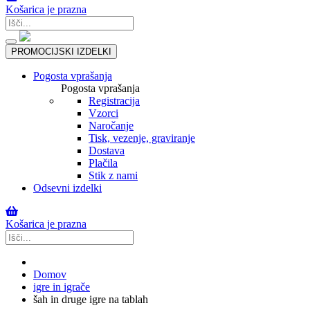
Košarica je prazna
Toggle
PROMOCIJSKI IZDELKI
navigation
Pogosta vprašanja
Pogosta vprašanja
Registracija
Vzorci
Naročanje
Tisk, vezenje, graviranje
Dostava
Plačila
Stik z nami
Odsevni izdelki
Košarica je prazna
Domov
igre in igrače
šah in druge igre na tablah