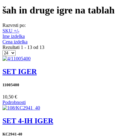
šah in druge igre na tablah
Razvrsti po:
SKU +/-
Ime izdelka
Cena izdelka
Rezultati 1 - 13 od 13
SET IGER
11005400
10,50 €
Podrobnosti
SET 4-IH IGER
KC2941-40