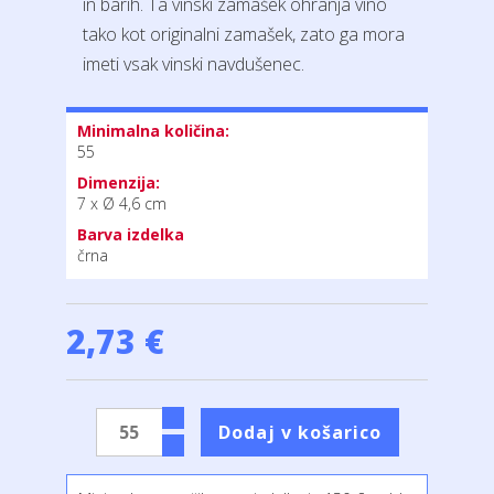
in barih. Ta vinski zamašek ohranja vino
tako kot originalni zamašek, zato ga mora
imeti vsak vinski navdušenec.
Minimalna količina:
55
Dimenzija:
7 x Ø 4,6 cm
Barva izdelka
črna
2,73 €