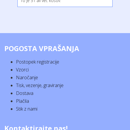
To je 51 ali več kosov.
POGOSTA VPRAŠANJA
Postopek registracije
Vzorci
Naročanje
Tisk, vezenje, graviranje
Dostava
Plačila
Stik z nami
Kontaktirajte nas!