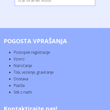
To je 59 ali več kosov.
POGOSTA VPRAŠANJA
Postopek registracije
Vzorci
Naročanje
Tisk, vezenje, graviranje
Dostava
Plačila
Stik z nami
Kontaktirajte nas!