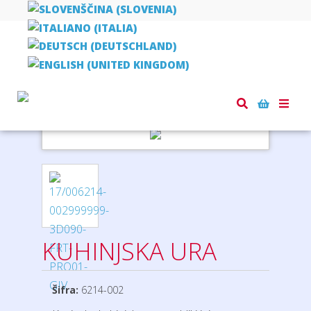
Domov
ure
ostale ure
KUHINJSKA URA
Toggle
naviga
KUHINJSKA URA
Šifra:
6214-002