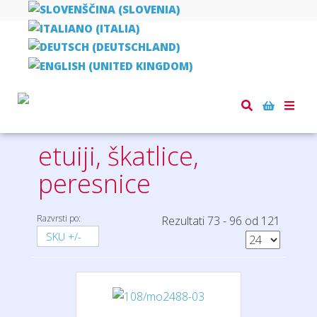
Domov
pisala
etuiji, škatlice, peresnice
Toggle
naviga
etuiji, škatlice,
peresnice
Razvrsti po:
Rezultati 73 - 96 od 121
SKU +/-