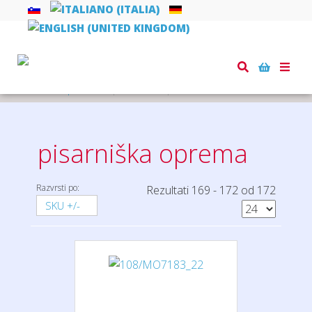
Toggle
naviga
Domov
pisarna
pisarniška oprema
pisarniška oprema
Razvrsti po:
Rezultati 169 - 172 od 172
SKU +/-