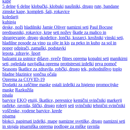
kape
5 delne
6 delne
klobučki, klobuki
naušniki, drugo
rute, bandane
zimske kape, kompleti, šali, rokavice
koledarji
kuhinja
deske, noži
hladilniki
Jamie Oliver
namizni seti
Paul Bocuse
predpasniki, rokavice, krpe
seti nožev
škatle za malico in
shranjevanje, drugo
skodelice, lončki, kozarci, krožniki
vinski seti,
hladilne posode za vino
za olje in kis
za peko in kuho
za sol in
poper
odpirači, zamaški, podstavki
lepota, zdravje, šport
balzami za ustnice
dišave, sveče
fitnes oprema
kopalni seti
manikirni
seti, ogledala
navijaška oprema
protistresni izdelki
prva pomoč
Seasons
škatlice za zdravila, robčki, drugo
tek, pohodništvo
toplo
hladne blazinice
sončna očala
Oprema za COVID-19
Dodatki za zaščitne maske
ostali izdelki za higieno
promocijske
maske
Razkužila
pisala
barvice
EKO
etuiji, škatlice, peresnice
kemični svinčniki
markerji
radirke, ravnila, šilčki, drugo
rolerji
seti
svinčniki
tehnični svinčniki
voščenke, vodene barvice, krede
pisarna
blokci, papirnati izdelki, mape
namizne svetilke, drugo
namizni seti
in stojala
pisarniška oprema
podloge za miške
ravnila