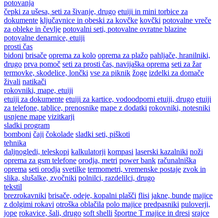
potovanja
čepki za ušesa, seti za šivanje, drugo
etuiji in mini torbice za
dokumente
ključavnice in obeski za kovčke
kovčki
potovalne vreče
za obleke in čevlje
potovalni seti, potovalne ovratne blazine
potovalne denarnice, etuiji
prosti čas
bidoni
brisače
oprema za kolo
oprema za plažo
pahljače, hranilniki,
drugo
prva pomoč
seti za prosti čas, navijaška oprema
seti za žar
termovke, skodelice, lončki
vse za piknik
žoge
izdelki za domače
živali
natikači
rokovniki, mape, etuiji
etuiji za dokumente
etuiji za kartice, vodoodporni etuiji, drugo
etuiji
za telefone, tablice, prenosnike
mape z dodatki
rokovniki, notesniki
usnjene mape
vizitkarji
sladki program
bomboni
čaji
čokolade
sladki seti, piškoti
tehnika
daljnogledi, teleskopi
kalkulatorji
kompasi
laserski kazalniki
noži
oprema za gsm telefone
orodja, metri
power bank
računalniška
oprema
seti orodja
svetilke
termometri, vremenske postaje
zvok in
slika, slušalke, zvočniki
polnilci, razdelilci, drugo
tekstil
brezrokavniki
brisače, odeje, kopalni plašči
flisi
jakne, bunde
majice
z dolgimi rokavi
otroška oblačila
polo majice
predpasniki
puloverji,
jope
rokavice, šali, drugo
soft shelli
športne T majice in dresi
srajce