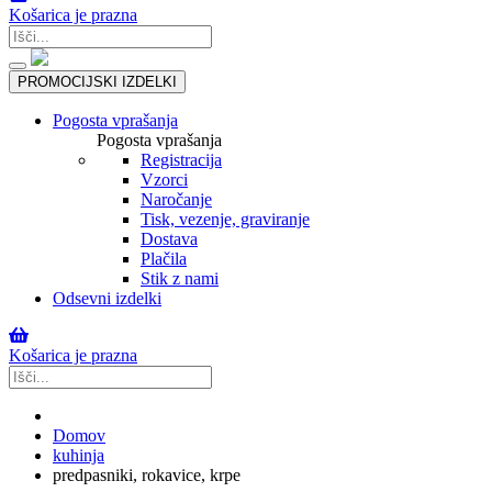
Košarica je prazna
Toggle
PROMOCIJSKI IZDELKI
navigation
Pogosta vprašanja
Pogosta vprašanja
Registracija
Vzorci
Naročanje
Tisk, vezenje, graviranje
Dostava
Plačila
Stik z nami
Odsevni izdelki
Košarica je prazna
Domov
kuhinja
predpasniki, rokavice, krpe