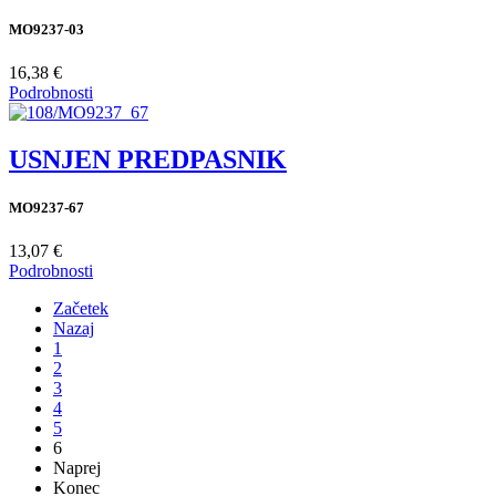
MO9237-03
16,38 €
Podrobnosti
USNJEN PREDPASNIK
MO9237-67
13,07 €
Podrobnosti
Začetek
Nazaj
1
2
3
4
5
6
Naprej
Konec