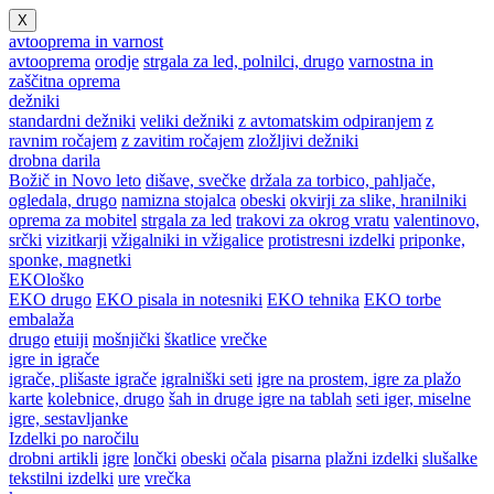
X
avtooprema in varnost
avtooprema
orodje
strgala za led, polnilci, drugo
varnostna in
zaščitna oprema
dežniki
standardni dežniki
veliki dežniki
z avtomatskim odpiranjem
z
ravnim ročajem
z zavitim ročajem
zložljivi dežniki
drobna darila
Božič in Novo leto
dišave, svečke
držala za torbico, pahljače,
ogledala, drugo
namizna stojalca
obeski
okvirji za slike, hranilniki
oprema za mobitel
strgala za led
trakovi za okrog vratu
valentinovo,
srčki
vizitkarji
vžigalniki in vžigalice
protistresni izdelki
priponke,
sponke, magnetki
EKOloško
EKO drugo
EKO pisala in notesniki
EKO tehnika
EKO torbe
embalaža
drugo
etuiji
mošnjički
škatlice
vrečke
igre in igrače
igrače, plišaste igrače
igralniški seti
igre na prostem, igre za plažo
karte
kolebnice, drugo
šah in druge igre na tablah
seti iger, miselne
igre, sestavljanke
Izdelki po naročilu
drobni artikli
igre
lončki
obeski
očala
pisarna
plažni izdelki
slušalke
tekstilni izdelki
ure
vrečka