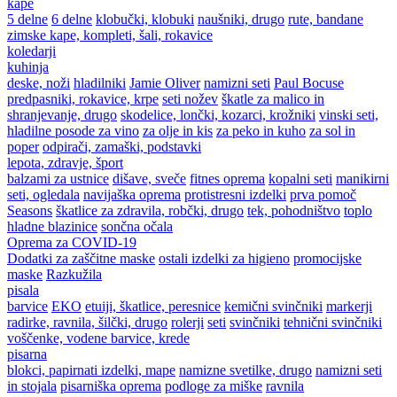
kape
5 delne
6 delne
klobučki, klobuki
naušniki, drugo
rute, bandane
zimske kape, kompleti, šali, rokavice
koledarji
kuhinja
deske, noži
hladilniki
Jamie Oliver
namizni seti
Paul Bocuse
predpasniki, rokavice, krpe
seti nožev
škatle za malico in
shranjevanje, drugo
skodelice, lončki, kozarci, krožniki
vinski seti,
hladilne posode za vino
za olje in kis
za peko in kuho
za sol in
poper
odpirači, zamaški, podstavki
lepota, zdravje, šport
balzami za ustnice
dišave, sveče
fitnes oprema
kopalni seti
manikirni
seti, ogledala
navijaška oprema
protistresni izdelki
prva pomoč
Seasons
škatlice za zdravila, robčki, drugo
tek, pohodništvo
toplo
hladne blazinice
sončna očala
Oprema za COVID-19
Dodatki za zaščitne maske
ostali izdelki za higieno
promocijske
maske
Razkužila
pisala
barvice
EKO
etuiji, škatlice, peresnice
kemični svinčniki
markerji
radirke, ravnila, šilčki, drugo
rolerji
seti
svinčniki
tehnični svinčniki
voščenke, vodene barvice, krede
pisarna
blokci, papirnati izdelki, mape
namizne svetilke, drugo
namizni seti
in stojala
pisarniška oprema
podloge za miške
ravnila