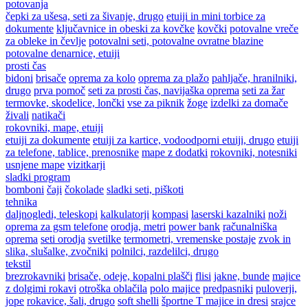
potovanja
čepki za ušesa, seti za šivanje, drugo
etuiji in mini torbice za
dokumente
ključavnice in obeski za kovčke
kovčki
potovalne vreče
za obleke in čevlje
potovalni seti, potovalne ovratne blazine
potovalne denarnice, etuiji
prosti čas
bidoni
brisače
oprema za kolo
oprema za plažo
pahljače, hranilniki,
drugo
prva pomoč
seti za prosti čas, navijaška oprema
seti za žar
termovke, skodelice, lončki
vse za piknik
žoge
izdelki za domače
živali
natikači
rokovniki, mape, etuiji
etuiji za dokumente
etuiji za kartice, vodoodporni etuiji, drugo
etuiji
za telefone, tablice, prenosnike
mape z dodatki
rokovniki, notesniki
usnjene mape
vizitkarji
sladki program
bomboni
čaji
čokolade
sladki seti, piškoti
tehnika
daljnogledi, teleskopi
kalkulatorji
kompasi
laserski kazalniki
noži
oprema za gsm telefone
orodja, metri
power bank
računalniška
oprema
seti orodja
svetilke
termometri, vremenske postaje
zvok in
slika, slušalke, zvočniki
polnilci, razdelilci, drugo
tekstil
brezrokavniki
brisače, odeje, kopalni plašči
flisi
jakne, bunde
majice
z dolgimi rokavi
otroška oblačila
polo majice
predpasniki
puloverji,
jope
rokavice, šali, drugo
soft shelli
športne T majice in dresi
srajce