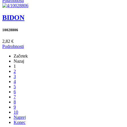
Podrobnosti
BIDON
10028806
2,82 €
Podrobnosti
Začetek
Nazaj
1
2
3
4
5
6
7
8
9
10
Naprej
Konec