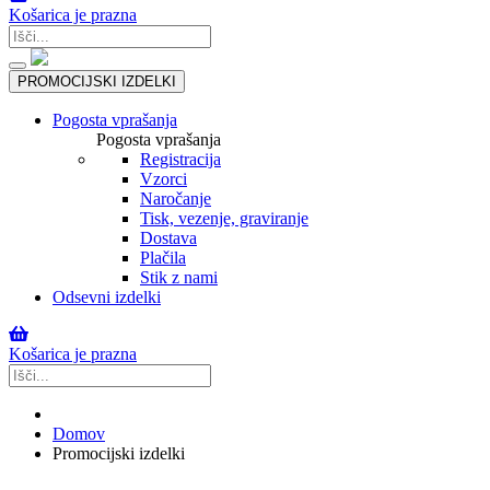
Košarica je prazna
Toggle
PROMOCIJSKI IZDELKI
navigation
Pogosta vprašanja
Pogosta vprašanja
Registracija
Vzorci
Naročanje
Tisk, vezenje, graviranje
Dostava
Plačila
Stik z nami
Odsevni izdelki
Košarica je prazna
Domov
Promocijski izdelki