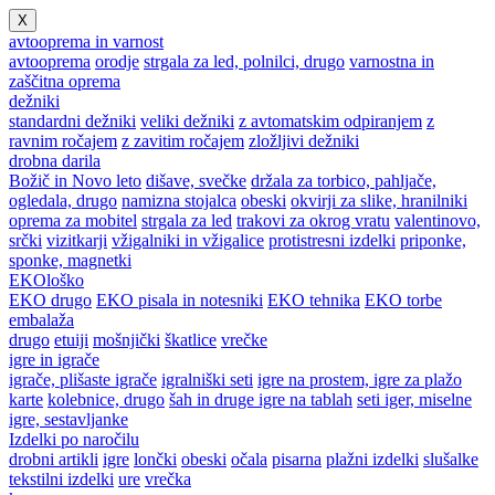
X
avtooprema in varnost
avtooprema
orodje
strgala za led, polnilci, drugo
varnostna in
zaščitna oprema
dežniki
standardni dežniki
veliki dežniki
z avtomatskim odpiranjem
z
ravnim ročajem
z zavitim ročajem
zložljivi dežniki
drobna darila
Božič in Novo leto
dišave, svečke
držala za torbico, pahljače,
ogledala, drugo
namizna stojalca
obeski
okvirji za slike, hranilniki
oprema za mobitel
strgala za led
trakovi za okrog vratu
valentinovo,
srčki
vizitkarji
vžigalniki in vžigalice
protistresni izdelki
priponke,
sponke, magnetki
EKOloško
EKO drugo
EKO pisala in notesniki
EKO tehnika
EKO torbe
embalaža
drugo
etuiji
mošnjički
škatlice
vrečke
igre in igrače
igrače, plišaste igrače
igralniški seti
igre na prostem, igre za plažo
karte
kolebnice, drugo
šah in druge igre na tablah
seti iger, miselne
igre, sestavljanke
Izdelki po naročilu
drobni artikli
igre
lončki
obeski
očala
pisarna
plažni izdelki
slušalke
tekstilni izdelki
ure
vrečka