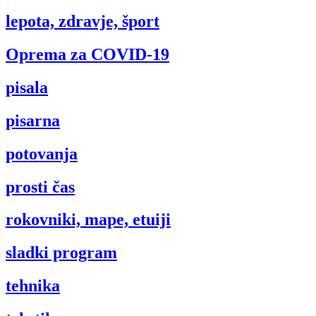
lepota, zdravje, šport
Oprema za COVID-19
pisala
pisarna
potovanja
prosti čas
rokovniki, mape, etuiji
sladki program
tehnika